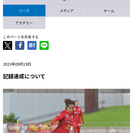
ニッパツ
名古屋
静岡
愛媛Ｌ
リーグ
メディア
チーム
アカデミー
このページを共有する
2023年09月19日
記録達成について