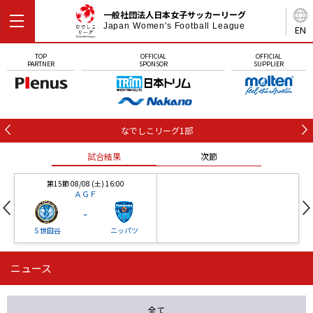
一般社団法人日本女子サッカーリーグ
Japan Women's Football League
EN
TOP
OFFICIAL
OFFICIAL
PARTNER
SPONSOR
SUPPLIER
なでしこリーグ1部
試合結果
次節
第15節 08/08 (土) 16:00
ＡＧＦ
-
Ｓ世田谷
ニッパツ
ニュース
第16節 09/05 (土) 15:00
第16節 09/05 (土) 15:00
試合結果
次節
ニッパツ
石人の星
-
-
全て