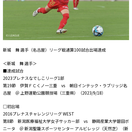
新城 舞 選手（名古屋）リーグ戦通算100試合出場達成
＜新城 舞 選手＞
■達成試合
2023プレナスなでしこリーグ1部
第19節 伊賀ＦＣくノ一三重 vs 朝日インテック・ラブリッジ名
古屋 ＠ 上野運動公園競技場（三重県）（2023/9/18）
□初出場
2016プレナスチャレンジリーグ WEST
第8節 新潟医療福祉大学女子サッカー部 vs 静岡産業大学磐田ボ
ニータ ＠ 新潟聖籠スポーツセンター アルビレッジ（天然芝）（新