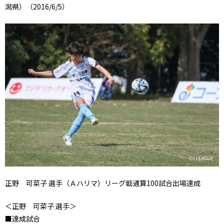
潟県）（2016/6/5）
正野 可菜子 選手（Ａハリマ）リーグ戦通算100試合出場達成
＜正野 可菜子 選手＞
■達成試合