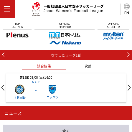
一般社団法人日本女子サッカーリーグ
Japan Women's Football League
EN
TOP
OFFICIAL
OFFICIAL
PARTNER
SPONSOR
SUPPLIER
なでしこリーグ1部
試合結果
次節
第15節 08/08 (土) 16:00
ＡＧＦ
-
Ｓ世田谷
ニッパツ
ニュース
第16節 09/05 (土) 15:00
第16節 09/05 (土) 15:00
試合結果
次節
ニッパツ
石人の星
-
-
全て