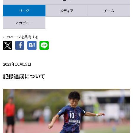
ニッパツ
名古屋
静岡
愛媛Ｌ
リーグ
メディア
チーム
アカデミー
このページを共有する
2023年10月15日
記録達成について