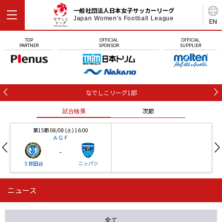
一般社団法人日本女子サッカーリーグ
Japan Women's Football League
EN
TOP
OFFICIAL
OFFICIAL
PARTNER
SPONSOR
SUPPLIER
なでしこリーグ1部
試合結果
次節
第15節 08/08 (土) 16:00
ＡＧＦ
-
Ｓ世田谷
ニッパツ
ニュース
第16節 09/05 (土) 15:00
第16節 09/05 (土) 15:00
試合結果
次節
ニッパツ
石人の星
-
-
全て