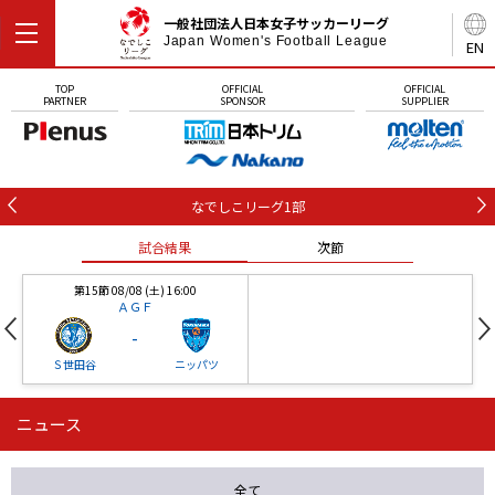
一般社団法人日本女子サッカーリーグ
Japan Women's Football League
EN
TOP
OFFICIAL
OFFICIAL
PARTNER
SPONSOR
SUPPLIER
なでしこリーグ1部
試合結果
次節
第15節 08/08 (土) 16:00
ＡＧＦ
-
Ｓ世田谷
ニッパツ
ニュース
第16節 09/05 (土) 15:00
第16節 09/05 (土) 15:00
試合結果
次節
ニッパツ
石人の星
-
-
全て