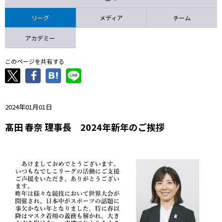
ニッパツ
名古屋
静岡
愛媛Ｌ
リーグ
メディア
チーム
アカデミー
このページを共有する
2024年01月01日
髙田 春奈 理事長 2024年新年のご挨拶