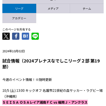
ニッパツ
名古屋
静岡
愛媛Ｌ
リーグ
メディア
チーム
アカデミー
このページを共有する
2024年10月02日
試合情報（2024プレナスなでしこリーグ２部 第19
節）
今週のイベント情報！※随時更新
10/5 (土) 13:00 キックオフ 名護市21世紀の森サッカー・ラグビー場
（沖縄県）
ＳＥＩＳＡ ＯＳＡレイア湘南ＦＣ vs 福岡Ｊ・アンクラス