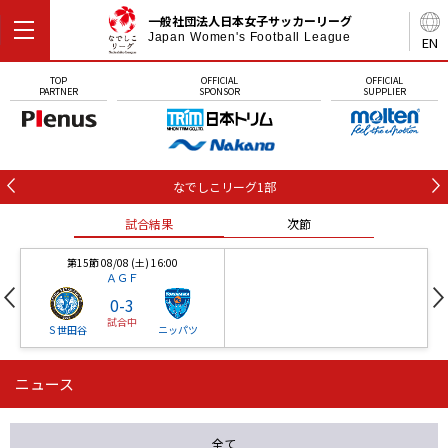
一般社団法人日本女子サッカーリーグ
Japan Women's Football League
EN
TOP
OFFICIAL
OFFICIAL
PARTNER
SPONSOR
SUPPLIER
なでしこリーグ1部
試合結果
次節
第15節 08/08 (土) 16:00
ＡＧＦ
0
-
3
試合中
Ｓ世田谷
ニッパツ
ニュース
第16節 09/05 (土) 15:00
第16節 09/05 (土) 15:00
試合結果
次節
ニッパツ
石人の星
-
-
全て