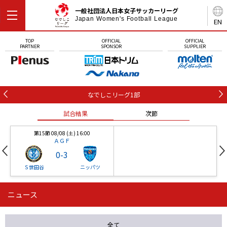
一般社団法人日本女子サッカーリーグ
Japan Women's Football League
EN
TOP
OFFICIAL
OFFICIAL
PARTNER
SPONSOR
SUPPLIER
なでしこリーグ1部
試合結果
次節
第15節 08/08 (土) 16:00
ＡＧＦ
0
-
3
Ｓ世田谷
ニッパツ
ニュース
第16節 09/05 (土) 15:00
第16節 09/05 (土) 15:00
試合結果
次節
ニッパツ
石人の星
-
-
全て