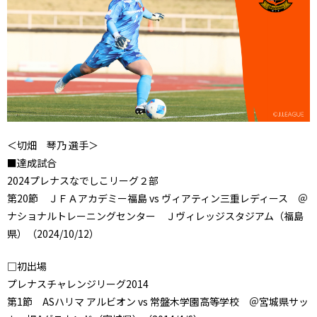
＜切畑 琴乃 選手＞
■達成試合
2024プレナスなでしこリーグ２部
第20節 ＪＦＡアカデミー福島 vs ヴィアティン三重レディース ＠
ナショナルトレーニングセンター Ｊヴィレッジスタジアム（福島
県）（2024/10/12）
□初出場
プレナスチャレンジリーグ2014
第1節 ASハリマ アルビオン vs 常盤木学園高等学校 ＠宮城県サッ