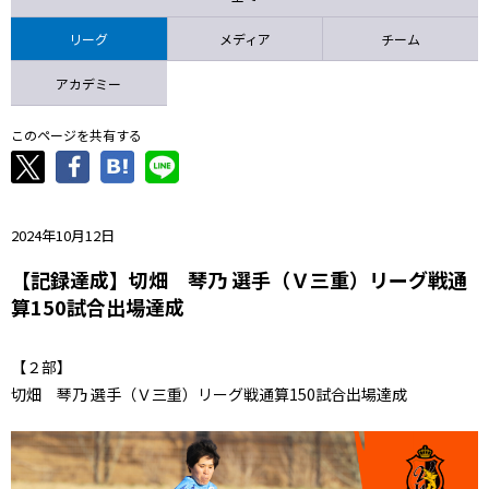
ニッパツ
名古屋
静岡
愛媛Ｌ
リーグ
メディア
チーム
アカデミー
このページを共有する
2024年10月12日
【記録達成】切畑 琴乃 選手（Ｖ三重）リーグ戦通
算150試合出場達成
【２部】
切畑 琴乃 選手（Ｖ三重）リーグ戦通算150試合出場達成