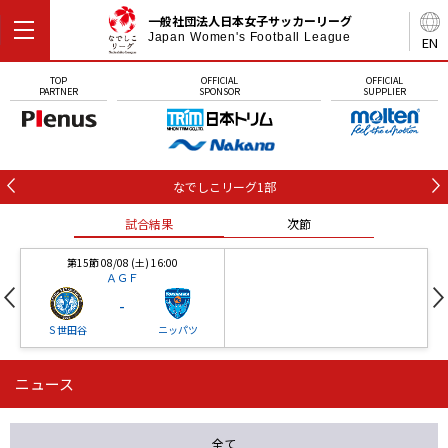
一般社団法人日本女子サッカーリーグ
Japan Women's Football League
EN
TOP
OFFICIAL
OFFICIAL
PARTNER
SPONSOR
SUPPLIER
なでしこリーグ1部
試合結果
次節
第15節 08/08 (土) 16:00
ＡＧＦ
-
Ｓ世田谷
ニッパツ
ニュース
第16節 09/05 (土) 15:00
第16節 09/05 (土) 15:00
試合結果
次節
ニッパツ
石人の星
-
-
全て