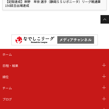
【記録達成】岸野 早奈 選手（静岡ＳＳＵボニータ）リーグ戦通算
150試合出場達成
ホーム
日程・結果
順位
チーム
ブログ