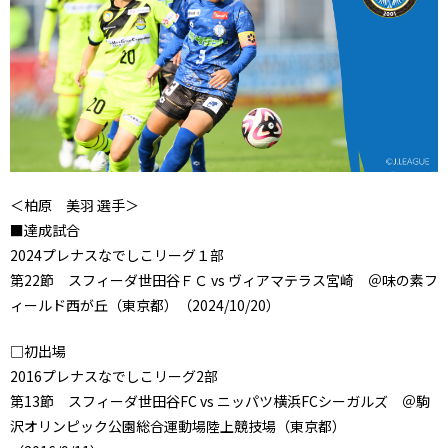
＜柏原 美羽 選手＞
■達成試合
2024プレナスなでしこリーグ１部
第22節 スフィーダ世田谷ＦＣ vs ヴィアマテラス宮崎 ＠味の素フ
ィールド西が丘（東京都）（2024/10/20）
□初出場
2016プレナスなでしこリーグ2部
第13節 スフィーダ世田谷FC vs ニッパツ横浜FCシーガルズ ＠駒
沢オリンピック公園総合運動場陸上競技場（東京都）