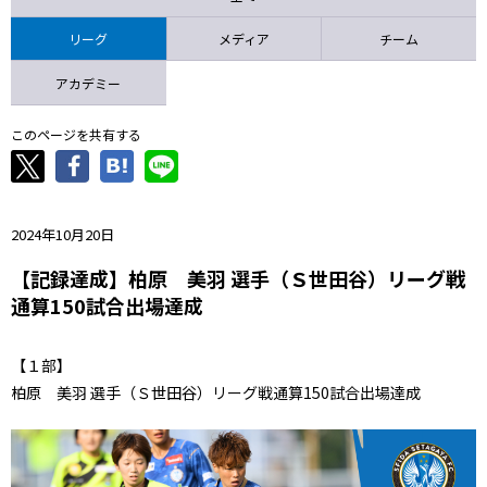
ニッパツ
名古屋
静岡
愛媛Ｌ
リーグ
メディア
チーム
アカデミー
このページを共有する
2024年10月20日
【記録達成】柏原 美羽 選手（Ｓ世田谷）リーグ戦
通算150試合出場達成
【１部】
柏原 美羽 選手（Ｓ世田谷）リーグ戦通算150試合出場達成