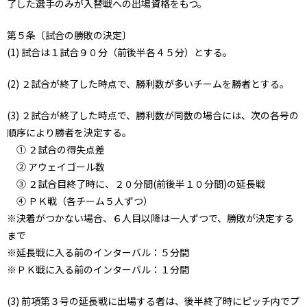
了した選手のみが入替戦への出場資格をもつ。
第５条〔試合の勝敗の決定〕
(1) 試合は１試合９０分（前後半各４５分）とする。
(2) ２試合が終了した時点で、勝利数が多いチームを勝者とする。
(3) ２試合が終了した時点で、勝利数が同数の場合には、次の各号の
順序により勝者を決定する。
① ２試合の得失点差
② アウェイゴール数
③ ２試合目終了時に、２０分間(前後半１０分間)の延長戦
④ ＰＫ戦（各チーム５人ずつ）
※決着がつかない場合、６人目以降は一人ずつで、勝敗が決定する
まで
※延長戦に入る前のインターバル：５分間
※ＰＫ戦に入る前のインターバル：１分間
(3) 前項第３号の延長戦に出場する者は、後半終了時にピッチ内でプ