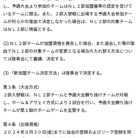
し、予選大会より参加のチームはＮＬ２部加盟基準の認定を受けて
いるチームに限る。また、２部入替戦に出場する予選大会参加チー
ムが何らかの理由で決定しなかった場合は、ＮＬ２部の対象チーム
はＮＬ２部に残留とする。
(2) ＮＬ２部チームが加盟資格を喪失した場合、また退会した等の理
由でＮＬ２部の対象チームが変更となる場合の入れ替え方法につい
ては理事会にて審議、決定する。
(3) 「新加盟チーム決定方法」は理事会で決定する。
第３条〔大会方式〕
２部入替戦は、ＮＬ２部チームと予選大会勝ち抜けチームが対戦
し、ホーム＆アウェイ方式により２試合を行い、予選大会勝ち抜け
チームが第１戦のホームゲームを主管する。
第４条〔出場資格〕
２０２４年８月３０日(金)までに協会の登録およびリーグ登録を完