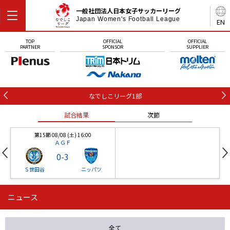
一般社団法人日本女子サッカーリーグ
Japan Women's Football League
EN
TOP
OFFICIAL
OFFICIAL
PARTNER
SPONSOR
SUPPLIER
なでしこリーグ1部
試合結果
次節
第15節 08/08 (土) 16:00
ＡＧＦ
0
-
3
Ｓ世田谷
ニッパツ
ニュース
第16節 09/05 (土) 15:00
第16節 09/05 (土) 15:00
試合結果
次節
ニッパツ
石人の星
-
-
全て