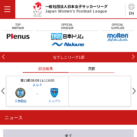
一般社団法人日本女子サッカーリーグ
Japan Women's Football League
EN
TOP
OFFICIAL
OFFICIAL
PARTNER
SPONSOR
SUPPLIER
なでしこリーグ1部
試合結果
次節
第15節 08/08 (土) 16:00
ＡＧＦ
-
Ｓ世田谷
ニッパツ
ニュース
第16節 09/05 (土) 15:00
第16節 09/05 (土) 15:00
試合結果
次節
ニッパツ
石人の星
-
-
全て