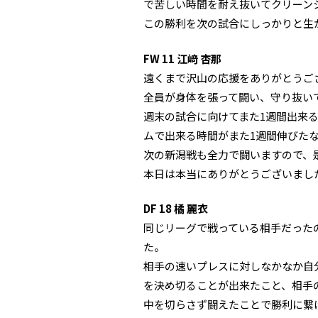
で苦しい時間を耐え抜いてクリーン
この勝利を次の試合にしっかりと生
FW 11 江﨑 杏那
遠くまで沢山の応援をありがとうご
全員が身体を張って闘い、守り抜い
週末の試合に向けてまた1週間出来
ムで出来る時間がまた1週間伸びた
次の新潟戦も全力で闘いますので、
本日は本当にありがとうございまし
DF 18 橘 麗衣
同じリーグで戦っている相手だった
た。
相手の速いプレスに対しなかなか自
を決め切ることが出来たこと、相手
中を切らさず闘えたことで勝利に繋