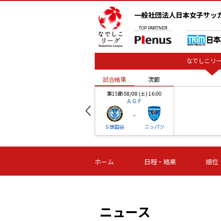
一般社団法人日本女子サッ
TOP
PARTNER
なでしこリー
試合結果
次節
00
第15節 08/08 (土) 16:00
ＡＧＦ
-
ベル
Ｓ世田谷
ニッパツ
試合結果
次節
00
第16節 09/06 (日) 15:00
第16節 09/05 (土) 15:00
第16節 09/05 (
ホーム
日程・結果
順位
津山
ニッパツ
石人の
-
-
-
体大
湯郷ベル
オルカ
ニッパツ
名古屋
静岡
ニュース