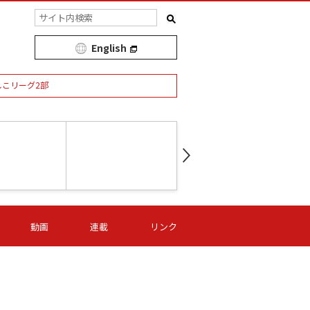
English
しこリーグ2部
第16節 09/05 (土) 15:00
第
ニッパツ
-
ニッパツ
名古屋
/06 (日) 15:00
第16節 09/06 (日) 15:00
第16節 09/05 (土) 15:00
第
動画
連載
リンク
オリプリ
津山
ニッパツ
-
-
-
Ｓ日体大
湯郷ベル
オルカ
ニッパツ
名古屋