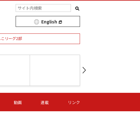
English
しこリーグ2部
第16節 09/05 (土) 15:00
第
ニッパツ
-
ニッパツ
名古屋
/06 (日) 15:00
第16節 09/06 (日) 15:00
第16節 09/05 (土) 15:00
第
動画
連載
リンク
オリプリ
津山
ニッパツ
-
-
-
Ｓ日体大
湯郷ベル
オルカ
ニッパツ
名古屋