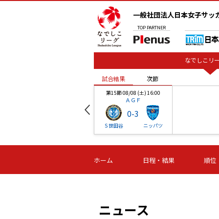
一般社団法人日本女子サッ
TOP
PARTNER
なでしこリー
試合結果
次節
00
第15節 08/08 (土) 16:00
ＡＧＦ
0
-
3
ベル
Ｓ世田谷
ニッパツ
試合結果
次節
00
第16節 09/06 (日) 15:00
第16節 09/05 (土) 15:00
第16節 09/05 (
ホーム
日程・結果
順位
津山
ニッパツ
石人の
-
-
-
体大
湯郷ベル
オルカ
ニッパツ
名古屋
静岡
ニュース