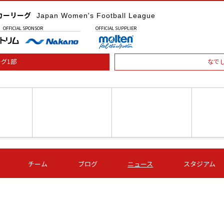
カーリーグ
Japan Women's Football League
OFFICIAL
SPONSOR
OFFICIAL
SUPPLIER
グ1部
なで
土) 15:00
第16節 09/05 (土) 16:00
第16節 09/05 (土) 17:00
第16節 09
チーム
ブログ
ニュース
スタジアム
星
ＡＧＦ
いちご
-
-
愛媛Ｌ
Ｓ世田谷
伊賀ＦＣ
ヴィアマ
Ａハリマ
Ｖ市原Ｌ