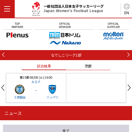
一般社団法人日本女子サッカーリーグ
Japan Women's Football League
EN
TOP
OFFICIAL
OFFICIAL
PARTNER
SPONSOR
SUPPLIER
なでしこリーグ1部
試合結果
次節
第15節 08/08 (土) 16:00
ＡＧＦ
-
Ｓ世田谷
ニッパツ
ニュース
第16節 09/05 (土) 15:00
第16節 09/05 (土) 15:00
試合結果
次節
ニッパツ
石人の星
-
-
全て