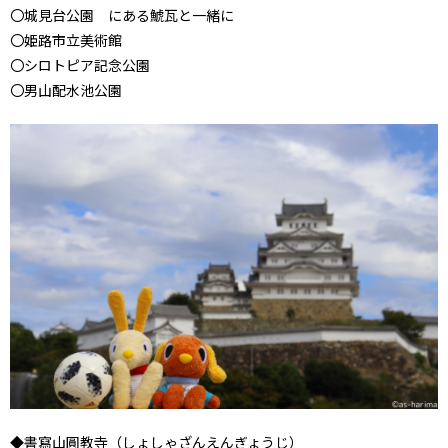
〇城見台公園 にある鯱瓦と一緒に
〇姫路市立美術館
〇シロトピア記念公園
〇男山配水池公園
◆書寫山圓教寺（しょしゃざんえんぎょうじ）