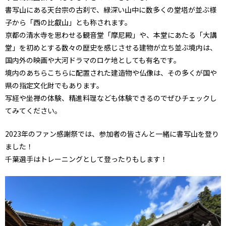
書写山にある天台宗の古刹で、緑深い山中に数多くの堂塔が並ぶ様
子から「西の比叡山」とも称されます。
京都の清水寺を思わせる観音堂「摩尼殿」や、本堂にあたる「大講
堂」を初めとする数々の歴史を感じさせる建物が立ち並ぶ境内は、
国内外の映画や大河ドラマのロケ地としても有名です。
境内のあちらこちらに配置された建造物や仏像は、その多くが国や
県の指定文化財でもあります。
写経や坐禅の体験、精進料理なども体験できるのでぜひチェックし
てみてください。
2023年のファン感謝祭では、参加者の皆さんと一緒に書写山を登り
ました！
千葉選手はトレーニングとして登ったりもします！