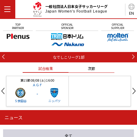
一般社団法人日本女子サッカーリーグ
Japan Women's Football League
EN
TOP
OFFICIAL
OFFICIAL
PARTNER
SPONSOR
SUPPLIER
なでしこリーグ1部
試合結果
次節
第15節 08/08 (土) 16:00
ＡＧＦ
-
Ｓ世田谷
ニッパツ
ニュース
第16節 09/05 (土) 15:00
第16節 09/05 (土) 15:00
試合結果
次節
ニッパツ
石人の星
-
-
全て