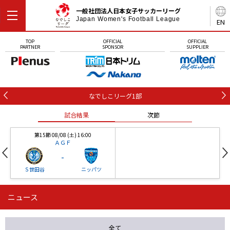
一般社団法人日本女子サッカーリーグ
Japan Women's Football League
EN
TOP
OFFICIAL
OFFICIAL
PARTNER
SPONSOR
SUPPLIER
なでしこリーグ1部
試合結果
次節
第15節 08/08 (土) 16:00
ＡＧＦ
-
Ｓ世田谷
ニッパツ
ニュース
第16節 09/05 (土) 15:00
第16節 09/05 (土) 15:00
試合結果
次節
ニッパツ
石人の星
-
-
全て