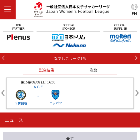
一般社団法人日本女子サッカーリーグ
Japan Women's Football League
EN
TOP
OFFICIAL
OFFICIAL
PARTNER
SPONSOR
SUPPLIER
なでしこリーグ1部
試合結果
次節
第15節 08/08 (土) 16:00
ＡＧＦ
-
Ｓ世田谷
ニッパツ
ニュース
第16節 09/05 (土) 15:00
第16節 09/05 (土) 15:00
試合結果
次節
ニッパツ
石人の星
-
-
全て