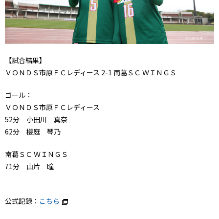
【試合結果】
ＶＯＮＤＳ市原ＦＣレディース 2-1 南葛ＳＣ ＷＩＮＧＳ
ゴール：
ＶＯＮＤＳ市原ＦＣレディース
52分 小田川 真奈
62分 櫻庭 琴乃
南葛ＳＣ ＷＩＮＧＳ
71分 山片 瞳
公式記録：
こちら