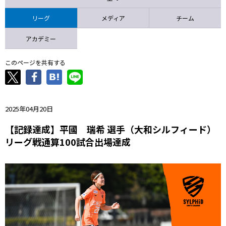
ニッパツ
名古屋
静岡
愛媛Ｌ
リーグ
メディア
チーム
アカデミー
このページを共有する
2025年04月20日
【記録達成】平國 瑞希 選手（大和シルフィード）
リーグ戦通算100試合出場達成