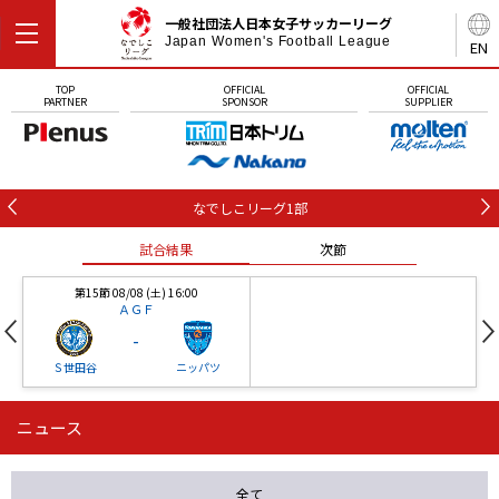
一般社団法人日本女子サッカーリーグ
Japan Women's Football League
EN
TOP
OFFICIAL
OFFICIAL
PARTNER
SPONSOR
SUPPLIER
なでしこリーグ1部
試合結果
次節
第15節 08/08 (土) 16:00
ＡＧＦ
-
Ｓ世田谷
ニッパツ
ニュース
第16節 09/05 (土) 15:00
第16節 09/05 (土) 15:00
試合結果
次節
ニッパツ
石人の星
-
-
全て