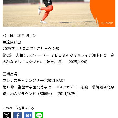
＜平國 瑞希 選手＞
■達成試合
2025プレナスなでしこリーグ２部
第6節 大和シルフィード ー ＳＥＩＳＡ ＯＳＡレイア湘南ＦＣ ＠
大和なでしこスタジアム（神奈川県）（2025/4/20）
□初出場
プレナスチャレンジリーグ2011 EAST
第15節 常盤木学園高等学校 ー JFAアカデミー福島 ＠御殿場高原
時之栖Ａグラウンド（静岡県）（2011/9/25）
このページを共有する