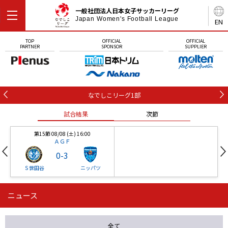
一般社団法人日本女子サッカーリーグ
Japan Women's Football League
EN
TOP
OFFICIAL
OFFICIAL
PARTNER
SPONSOR
SUPPLIER
なでしこリーグ1部
試合結果
次節
第15節 08/08 (土) 16:00
ＡＧＦ
0
-
3
Ｓ世田谷
ニッパツ
ニュース
第16節 09/05 (土) 15:00
第16節 09/05 (土) 15:00
試合結果
次節
ニッパツ
石人の星
-
-
全て