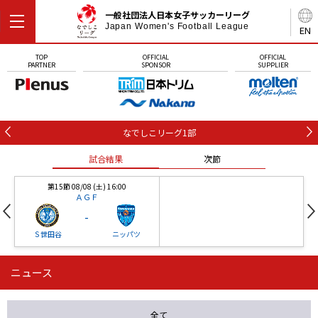
一般社団法人日本女子サッカーリーグ
Japan Women's Football League
EN
TOP
OFFICIAL
OFFICIAL
PARTNER
SPONSOR
SUPPLIER
なでしこリーグ1部
試合結果
次節
第15節 08/08 (土) 16:00
ＡＧＦ
-
Ｓ世田谷
ニッパツ
ニュース
第16節 09/05 (土) 15:00
第16節 09/05 (土) 15:00
試合結果
次節
ニッパツ
石人の星
-
-
全て