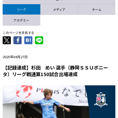
ニッパツ
名古屋
静岡
愛媛Ｌ
リーグ
メディア
チーム
アカデミー
このページを共有する
2025年04月27日
【記録達成】杉田 めい 選手（静岡ＳＳＵボニー
タ）リーグ戦通算150試合出場達成