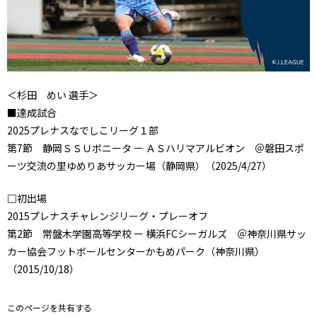
＜杉田 めい 選手＞
■達成試合
2025プレナスなでしこリーグ１部
第7節 静岡ＳＳＵボニータ ー ＡＳハリマアルビオン ＠磐田スポ
ーツ交流の里ゆめりあサッカー場（静岡県）（2025/4/27）
□初出場
2015プレナスチャレンジリーグ・プレーオフ
第2節 常盤木学園高等学校 ー 横浜FCシーガルズ ＠神奈川県サッ
カー協会フットボールセンターかもめパーク（神奈川県）
（2015/10/18）
このページを共有する