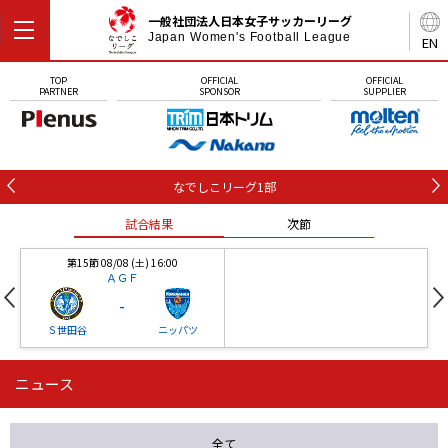
一般社団法人日本女子サッカーリーグ
Japan Women's Football League
EN
TOP
OFFICIAL
OFFICIAL
PARTNER
SPONSOR
SUPPLIER
なでしこリーグ1部
試合結果
次節
第15節 08/08 (土) 16:00
ＡＧＦ
-
Ｓ世田谷
ニッパツ
ニュース
第16節 09/05 (土) 15:00
第16節 09/05 (土) 15:00
試合結果
次節
ニッパツ
石人の星
-
-
全て