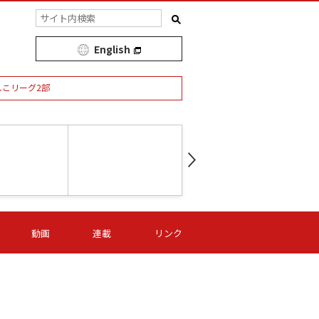
English
しこリーグ2部
第16節 09/05 (土) 15:00
第
ニッパツ
-
ニッパツ
名古屋
/06 (日) 15:00
第16節 09/06 (日) 15:00
第16節 09/05 (土) 15:00
第
動画
連載
リンク
オリプリ
津山
ニッパツ
-
-
-
Ｓ日体大
湯郷ベル
オルカ
ニッパツ
名古屋