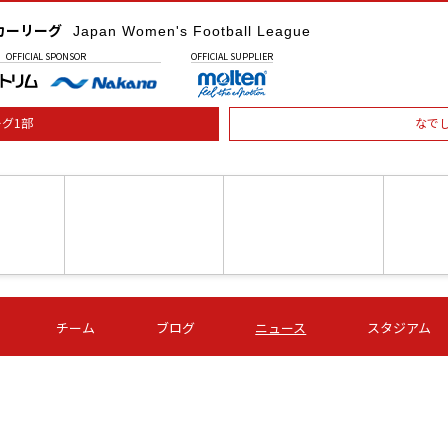
カーリーグ
Japan Women's Football League
OFFICIAL
SPONSOR
OFFICIAL
SUPPLIER
グ1部
なで
土) 15:00
第16節 09/05 (土) 16:00
第16節 09/05 (土) 17:00
第16節 09
チーム
ブログ
ニュース
スタジアム
星
ＡＧＦ
いちご
-
-
愛媛Ｌ
Ｓ世田谷
伊賀ＦＣ
ヴィアマ
Ａハリマ
Ｖ市原Ｌ