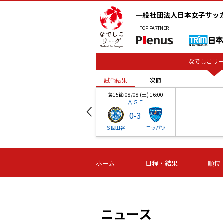
一般社団法人日本女子サッ
TOP
PARTNER
なでしこリー
試合結果
次節
00
第15節 08/08 (土) 16:00
ＡＧＦ
0
-
3
ベル
Ｓ世田谷
ニッパツ
試合結果
次節
00
第16節 09/06 (日) 15:00
第16節 09/05 (土) 15:00
第16節 09/05 (
ホーム
日程・結果
順位
津山
ニッパツ
石人の
-
-
-
体大
湯郷ベル
オルカ
ニッパツ
名古屋
静岡
ニュース