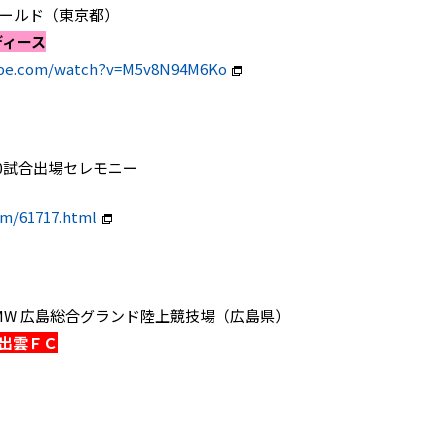
Ｆフィールド（東京都）
ディース
ube.com/watch?v=M5v8N94M6Ko
0試合出場セレモニー
om/61717.html
lcom BMW 広島総合グランド陸上競技場（広島県）
サ出雲ＦＣ