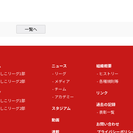
一覧へ
ム
ニュース
組織概要
しこリーグ1部
リーグ
ヒストリー
しこリーグ2部
メディア
各種規則等
チーム
グ
リンク
アカデミー
しこリーグ1部
過去の記録
しこリーグ2部
スタジアム
表彰一覧
動画
お問い合わせ
連載
プライバシーポリシ