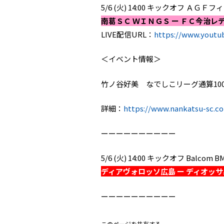
5/6 (火) 14:00 キックオフ ＡＧ
南葛ＳＣ ＷＩＮＧＳ ー ＦＣ今治レ
LIVE配信URL：
https://www.yout
＜イベント情報＞
竹ノ谷好美 なでしこリーグ通算10
詳細：
https://www.nankatsu-sc.c
ーーーーーーーーーー
5/6 (火) 14:00 キックオフ Ba
ディアヴォロッソ広島 ー ディオッ
ーーーーーーーーーー
このページを共有する