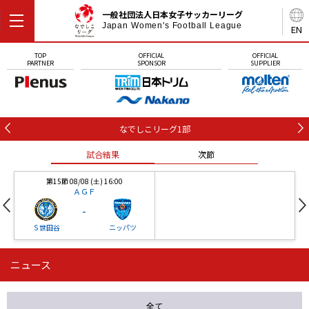
一般社団法人日本女子サッカーリーグ
Japan Women's Football League
EN
TOP
OFFICIAL
OFFICIAL
PARTNER
SPONSOR
SUPPLIER
なでしこリーグ1部
試合結果
次節
第15節 08/08 (土) 16:00
ＡＧＦ
-
Ｓ世田谷
ニッパツ
ニュース
第16節 09/05 (土) 15:00
第16節 09/05 (土) 15:00
試合結果
次節
ニッパツ
石人の星
-
-
全て