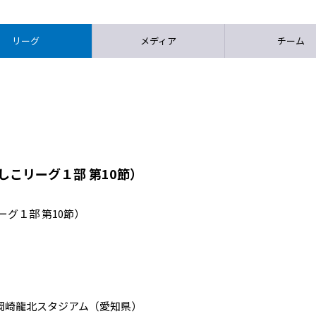
リーグ
メディア
チーム
しこリーグ１部 第10節）
ーグ１部 第10節）
マルヤス岡崎龍北スタジアム（愛知県）