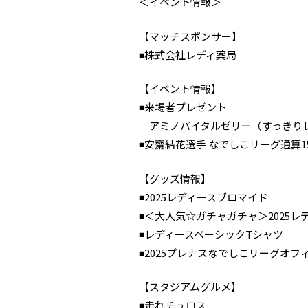
＜イベント情報＞
【マッチスポンサー】
◾️株式会社レディ薬局
【イベント情報】
◾️来場者プレゼント
アミノバイタルゼリー（すっきりレ
◾️安齋結花選手 なでしこリーグ通算
【グッズ情報】
◾️2025レディースブロマイド
◾️＜大人気☆ガチャガチャ＞2025
◾️レディースベーシックTシャツ
◾️2025プレナスなでしこリーグオフ
【スタジアムグルメ】
◾️走れチュロス