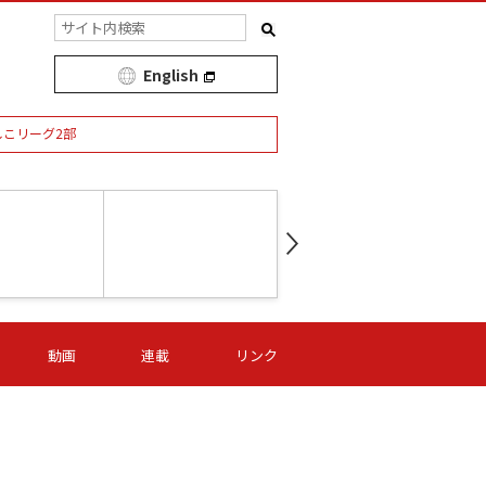
English
しこリーグ2部
第16節 09/05 (土) 15:00
第
ニッパツ
-
ニッパツ
名古屋
/06 (日) 15:00
第16節 09/06 (日) 15:00
第16節 09/05 (土) 15:00
第
動画
連載
リンク
オリプリ
津山
ニッパツ
-
-
-
Ｓ日体大
湯郷ベル
オルカ
ニッパツ
名古屋