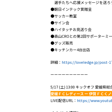
選手たちへ応援メッセージを送ろ
●朝日インテック賞贈呈
●サッカー教室
●サイン会
●ハイタッチお見送り会
●森山CROとの第2回サポーターミ
●グッズ販売
●キッチンカー4台出店
詳細：
https://loveledge.jp/post-1
ーーーーーーーーーー
5/17 (土) 13:00 キックオフ 愛
愛媛ＦＣレディース ー 伊賀ＦＣく
LIVE配信URL：
https://www.yout