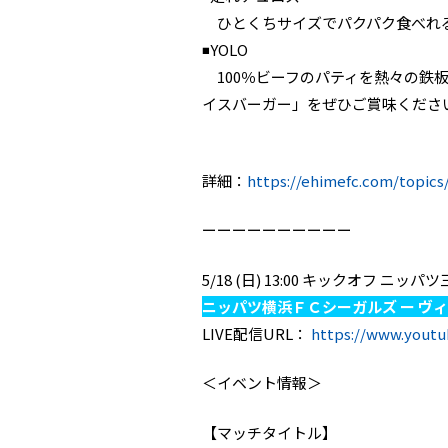
ひとくちサイズでパクパク食べれ
◾️YOLO
100％ビーフのパティを熱々の鉄
イスバーガー」をぜひご賞味くださ
詳細：
https://ehimefc.com/topics
ーーーーーーーーーー
5/18 (日) 13:00 キックオフ 
ニッパツ横浜ＦＣシーガルズ ー ヴ
LIVE配信URL：
https://www.yout
＜イベント情報＞
【マッチタイトル】