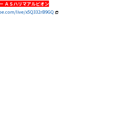
ー ＡＳハリマアルビオン
be.com/live/x5Q332rB9GQ