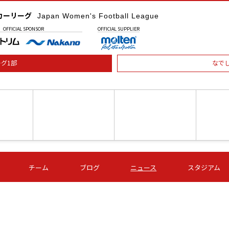
カーリーグ
Japan Women's Football League
OFFICIAL
SPONSOR
OFFICIAL
SUPPLIER
グ1部
なで
土) 15:00
第16節 09/05 (土) 16:00
第16節 09/05 (土) 17:00
第16節 09
チーム
ブログ
ニュース
スタジアム
星
ＡＧＦ
いちご
-
-
愛媛Ｌ
Ｓ世田谷
伊賀ＦＣ
ヴィアマ
Ａハリマ
Ｖ市原Ｌ