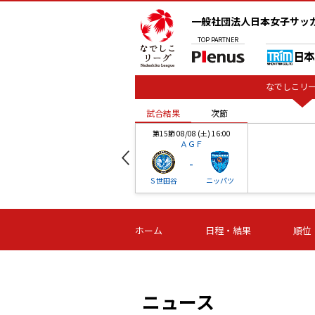
一般社団法人日本女子サッ
TOP
PARTNER
なでしこリー
試合結果
次節
00
第15節 08/08 (土) 16:00
ＡＧＦ
-
ベル
Ｓ世田谷
ニッパツ
試合結果
次節
00
第16節 09/06 (日) 15:00
第16節 09/05 (土) 15:00
第16節 09/05 (
ホーム
日程・結果
順位
津山
ニッパツ
石人の
-
-
-
体大
湯郷ベル
オルカ
ニッパツ
名古屋
静岡
ニュース