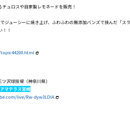
るチュロスや自家製レモネードを販売！
板でジューシーに焼き上げ、ふわふわの無添加バンズで挟んだ「ス
い！！
/topic44200.html
ニッパツ三ツ沢球技場（神奈川県）
ィアマテラス宮崎
ube.com/live/Rw-dyw3LDlA