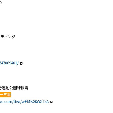
う
ーティング
747069401/
媛県総合運動公園球技場
ノ一三重
ube.com/live/wFMK08WXTxA