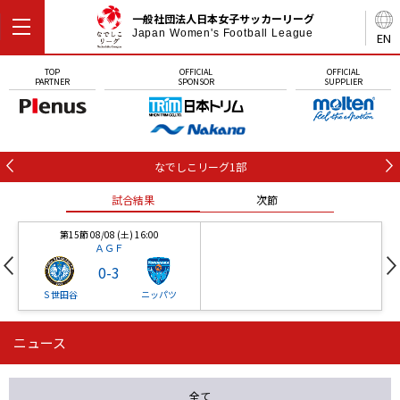
一般社団法人日本女子サッカーリーグ
Japan Women's Football League
EN
TOP
OFFICIAL
OFFICIAL
PARTNER
SPONSOR
SUPPLIER
なでしこリーグ1部
試合結果
次節
第15節 08/08 (土) 16:00
ＡＧＦ
0
-
3
Ｓ世田谷
ニッパツ
ニュース
第16節 09/05 (土) 15:00
第16節 09/05 (土) 15:00
試合結果
次節
ニッパツ
石人の星
-
-
全て