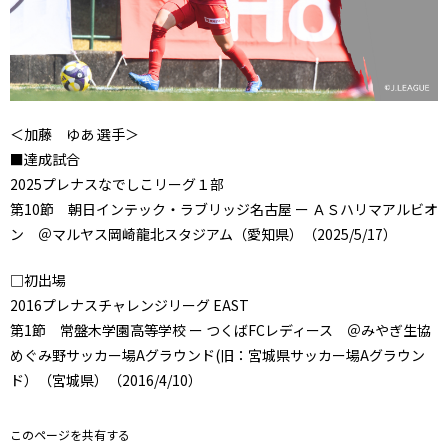
＜加藤 ゆあ 選手＞
■達成試合
2025プレナスなでしこリーグ１部
第10節 朝日インテック・ラブリッジ名古屋 ー ＡＳハリマアルビオ
ン ＠マルヤス岡崎龍北スタジアム（愛知県）（2025/5/17）
□初出場
2016プレナスチャレンジリーグ EAST
第1節 常盤木学園高等学校 ー つくばFCレディース ＠みやぎ生協
めぐみ野サッカー場Aグラウンド(旧：宮城県サッカー場Aグラウン
ド）（宮城県）（2016/4/10）
このページを共有する