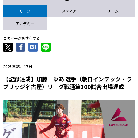
ニッパツ
名古屋
静岡
愛媛Ｌ
リーグ
メディア
チーム
アカデミー
このページを共有する
2025年05月17日
【記録達成】加藤 ゆあ 選手（朝日インテック・ラ
ブリッジ名古屋）リーグ戦通算100試合出場達成