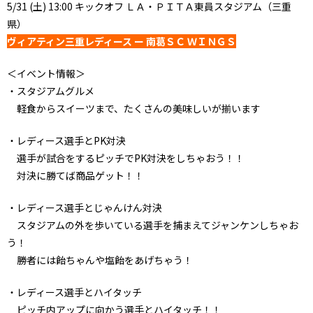
5/31 (土) 13:00 キックオフ ＬＡ・ＰＩＴＡ東員スタジアム（三重
県）
ヴィアティン三重レディース ー 南葛ＳＣ ＷＩＮＧＳ
＜イベント情報＞
・スタジアムグルメ
軽食からスイーツまで、たくさんの美味しいが揃います
・レディース選手とPK対決
選手が試合をするピッチでPK対決をしちゃおう！！
対決に勝てば商品ゲット！！
・レディース選手とじゃんけん対決
スタジアムの外を歩いている選手を捕まえてジャンケンしちゃお
う！
勝者には飴ちゃんや塩飴をあげちゃう！
・レディース選手とハイタッチ
ピッチ内アップに向かう選手とハイタッチ！！