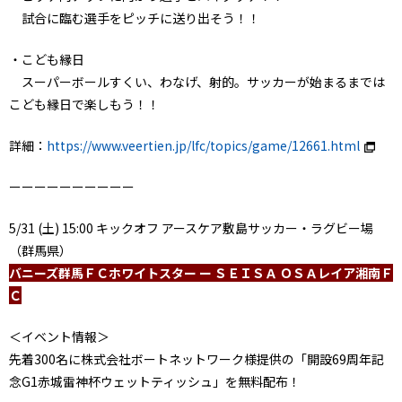
試合に臨む選手をピッチに送り出そう！！
・こども縁日
スーパーボールすくい、わなげ、射的。サッカーが始まるまでは
こども縁日で楽しもう！！
詳細：
https://www.veertien.jp/lfc/topics/game/12661.html
ーーーーーーーーーー
5/31 (土) 15:00 キックオフ アースケア敷島サッカー・ラグビー場
（群馬県）
バニーズ群馬ＦＣホワイトスター ー ＳＥＩＳＡ ＯＳＡレイア湘南Ｆ
Ｃ
＜イベント情報＞
先着300名に株式会社ボートネットワーク様提供の「開設69周年記
念G1赤城雷神杯ウェットティッシュ」を無料配布！