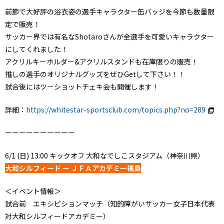
前節で大好評の浴衣姿の選手キャラクター缶バッジを今節も数量限
定で販売！
サッカー界では有名なShotaroさんが全選手を可愛いキャラクター
にしてくれました！
アクリルキーホルダー&アクリルスタンドも在庫限りの販売！
推しの選手のオリジナルグッズをぜひGetして下さい！！
試合後にはツーショットチェキ会も開催します！
詳細：
https://whitestar-sportsclub.com/topics.php?no=289
ーーーーーーーーーー
6/1 (日) 13:00 キックオフ 大和なでしこスタジアム（神奈川県）
大和シルフィード ー ＪＦＡアカデミー福島
＜イベント情報＞
試合前 エキシビションマッチ（知的障がいサッカー女子日本代表
対大和シルフィードアカデミー）