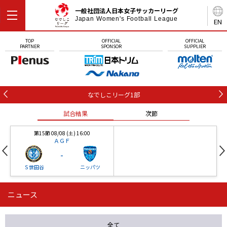
一般社団法人日本女子サッカーリーグ
Japan Women's Football League
EN
TOP
OFFICIAL
OFFICIAL
PARTNER
SPONSOR
SUPPLIER
なでしこリーグ1部
試合結果
次節
第15節 08/08 (土) 16:00
ＡＧＦ
-
Ｓ世田谷
ニッパツ
ニュース
第16節 09/05 (土) 15:00
第16節 09/05 (土) 15:00
試合結果
次節
ニッパツ
石人の星
-
-
全て