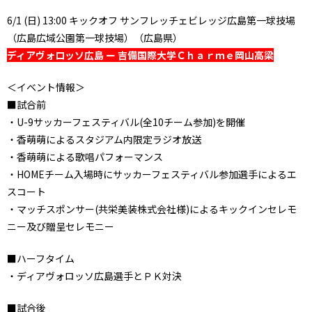
6/1 (日) 13:00 キックオフ サンフレッチェビレッジ広島第一球技場
（広島広域公園第一球技場）（広島県）
ディアヴォロッソ広島 ー 吉備国際大学Ｃｈａｒｍｅ岡山高梁
＜イベント情報＞
■試合前
・U-9サッカーフェスティバル(全10チーム参加)を開催
・香萌萌によるスタジアム内限定ラジオ放送
・香萌萌による歌唱パフォーマンス
・HOMEチーム入場時にサッカーフェスティバル参加選手によるエ
スコート
・マッチスポンサー(共栄美装株式会社様)によるキックインセレモ
ニー及び贈呈セレモニー
■ハーフタイム
・ディアヴォロッソ広島選手とＰＫ対決
■試合後