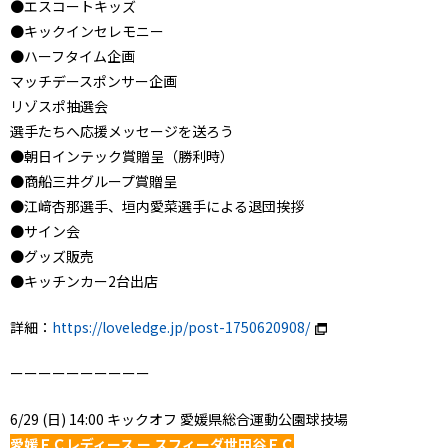
●エスコートキッズ
●キックインセレモニー
●ハーフタイム企画
マッチデースポンサー企画
リゾスポ抽選会
選手たちへ応援メッセージを送ろう
●朝日インテック賞贈呈（勝利時）
●商船三井グループ賞贈呈
●江﨑杏那選手、垣内愛菜選手による退団挨拶
●サイン会
●グッズ販売
●キッチンカー2台出店
詳細：
https://loveledge.jp/post-1750620908/
ーーーーーーーーーー
6/29 (日) 14:00 キックオフ 愛媛県総合運動公園球技場
愛媛ＦＣレディース ー スフィーダ世田谷ＦＣ