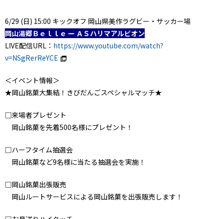
6/29 (日) 15:00 キックオフ 岡山県美作ラグビー・サッカー場
岡山湯郷Ｂｅｌｌｅ ー ＡＳハリマアルビオン
LIVE配信URL：
https://www.youtube.com/watch?
v=NSgRerReYCE
＜イベント情報＞
★岡山銘菓大集結！きびだんごスペシャルマッチ★
□来場者プレゼント
岡山銘菓を先着500名様にプレゼント！
□ハーフタイム抽選会
岡山銘菓など9名様に当たる抽選会を実施！
□岡山銘菓出張販売
岡山ルートサービスによる岡山銘菓を出張販売します！