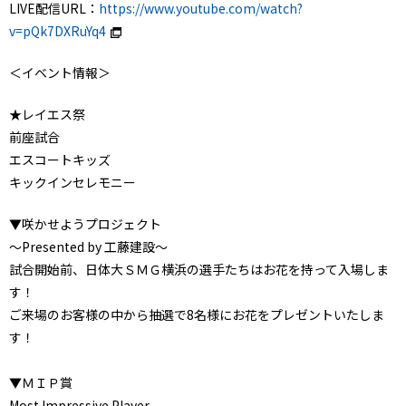
LIVE配信URL：
https://www.youtube.com/watch?
v=pQk7DXRuYq4
＜イベント情報＞
★レイエス祭
前座試合
エスコートキッズ
キックインセレモニー
▼咲かせようプロジェクト
～Presented by 工藤建設～
試合開始前、日体大ＳＭＧ横浜の選手たちはお花を持って入場しま
す！
ご来場のお客様の中から抽選で8名様にお花をプレゼントいたしま
す！
▼ＭＩＰ賞
Most Impressive Player