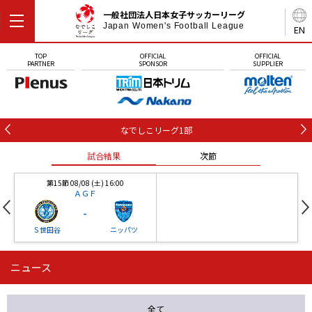
一般社団法人日本女子サッカーリーグ
Japan Women's Football League
EN
TOP
OFFICIAL
OFFICIAL
PARTNER
SPONSOR
SUPPLIER
なでしこリーグ1部
試合結果
次節
第15節 08/08 (土) 16:00
ＡＧＦ
-
Ｓ世田谷
ニッパツ
ニュース
第16節 09/05 (土) 15:00
第16節 09/05 (土) 15:00
試合結果
次節
ニッパツ
石人の星
-
-
全て