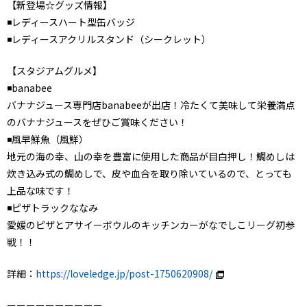
【新登場☆グッズ情報】
◾️レディースハート型缶バッジ
◾️レディースアクリルスタンド（シークレット）
【スタジアムグルメ】
◾️banabee
バナナジュース専門店banabeeが出店！冷たくて美味して栄養満点
のバナナジュースをぜひご賞味ください！
◾️風早鮮魚（風鮮）
地元の海の幸、山の幸を豊富に使用した商品が目白押し！鯛めしは
炊き込み式の鯛めしで、皮や血合を取り除いているので、とっても
上品な味です！
◾️ピザトラックななみ
愛媛のピザとアサイーボウルのキッチンカーがなでしこリーグ初参
戦！！
詳細：
https://loveledge.jp/post-1750620908/
ーーーーーーーーーー