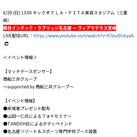
6/29 (日) 13:00 キックオフ ＬＡ・ＰＩＴＡ東員スタジアム（三重
県）
朝日インテック・ラブリッジ名古屋 ー ヴィアマテラス宮崎
LIVE配信URL：
https://www.youtube.com/watch?v=fCVsvDUeyaA
＜イベント情報＞
【マッチデースポンサー】
商船三井グループ
～supported by 商船三井グループ～
【イベント情報】
●来場者プレゼント配布
●山田一仁氏によるフォトセミナー
●T.ANDOH氏によるボディペイント
●名古屋リゾート＆スポーツ専門学校ブース設置