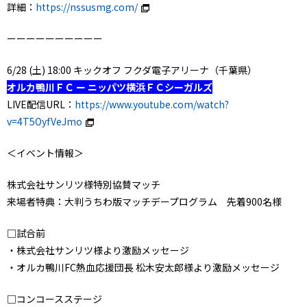
詳細：
https://nssusmg.com/
ーーーーーーーーーー
6/28 (土) 18:00 キックオフ フクダ電子アリーナ（千葉県）
オルカ鴨川ＦＣ ー ニッパツ横浜ＦＣシーガルズ
LIVE配信URL：
https://www.youtube.com/watch?
v=4T5OyfVeJmo
＜イベント情報＞
株式会社サンリツ様特別協賛マッチ
来場者特典：大判うちわ版マッチデープログラム 先着900名様
□試合前
・株式会社サンリツ様より激励メッセージ
・オルカ鴨川FC熱血応援団長 松木安太郎様より激励メッセージ
□コンコースステージ