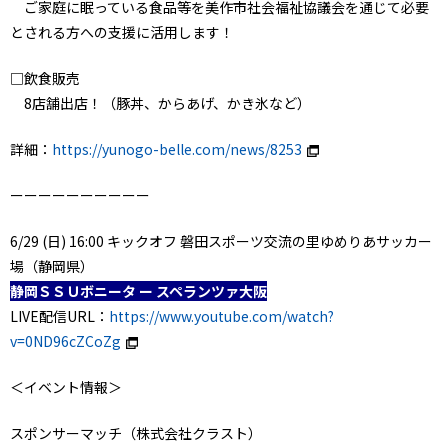
ご家庭に眠っている食品等を美作市社会福祉協議会を通じて必要
とされる方への支援に活用します！
□飲食販売
8店舗出店！（豚丼、からあげ、かき氷など）
詳細：
https://yunogo-belle.com/news/8253
ーーーーーーーーーー
6/29 (日) 16:00 キックオフ 磐田スポーツ交流の里ゆめりあサッカー
場（静岡県）
静岡ＳＳＵボニータ ー スペランツァ大阪
LIVE配信URL：
https://www.youtube.com/watch?
v=0ND96cZCoZg
＜イベント情報＞
スポンサーマッチ（株式会社クラスト）