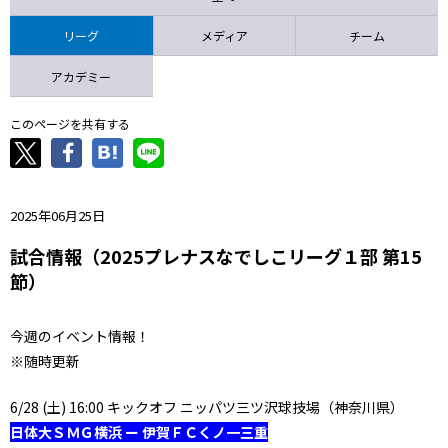
ニッパツ
名古屋
静岡
愛媛Ｌ
リーグ
メディア
チーム
アカデミー
このページを共有する
2025年06月25日
試合情報（2025プレナスなでしこリーグ１部 第15
節）
今週のイベント情報！
※随時更新
6/28 (土) 16:00 キックオフ ニッパツ三ツ沢球技場（神奈川県）
日体大ＳＭＧ横浜 ー 伊賀ＦＣくノ一三重