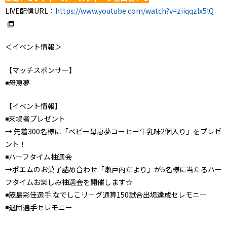
LIVE配信URL：
https://www.youtube.com/watch?v=ziiqqzIx5lQ
＜イベント情報＞
【マッチスポンサー】
◾️母恵夢
【イベント情報】
◾️来場者プレゼント
→ 先着300名様に「ベビー母恵夢コーヒー牛乳味2個入り」をプレゼ
ント！
◾️ハーフタイム抽選会
→ポエムのお菓子詰め合わせ「瀬戸内だより」が5名様に当たるハー
フタイムお楽しみ抽選会を開催します☆
◾️筬島彩佳選手 なでしこリーグ通算150試合出場達成セレモニー
◾️退団選手セレモニー