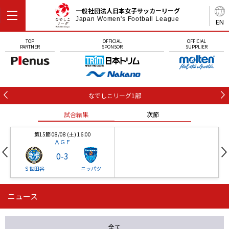
一般社団法人日本女子サッカーリーグ
Japan Women's Football League
EN
TOP
OFFICIAL
OFFICIAL
PARTNER
SPONSOR
SUPPLIER
なでしこリーグ1部
試合結果
次節
第15節 08/08 (土) 16:00
ＡＧＦ
0
-
3
Ｓ世田谷
ニッパツ
ニュース
第16節 09/05 (土) 15:00
第16節 09/05 (土) 15:00
試合結果
次節
ニッパツ
石人の星
-
-
全て