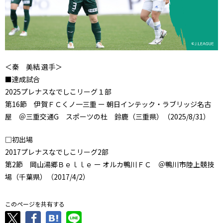
＜秦 美結 選手＞
■達成試合
2025プレナスなでしこリーグ１部
第16節 伊賀ＦＣくノ一三重 ー 朝日インテック・ラブリッジ名古
屋 ＠三重交通G スポーツの杜 鈴鹿（三重県）（2025/8/31）
□初出場
2017プレナスなでしこリーグ2部
第2節 岡山湯郷Ｂｅｌｌｅ ー オルカ鴨川ＦＣ ＠鴨川市陸上競技
場（千葉県）（2017/4/2）
このページを共有する