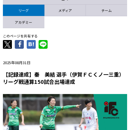
ニッパツ
名古屋
静岡
愛媛Ｌ
リーグ
メディア
チーム
アカデミー
このページを共有する
2025年08月31日
【記録達成】秦 美結 選手（伊賀ＦＣくノ一三重）
リーグ戦通算150試合出場達成