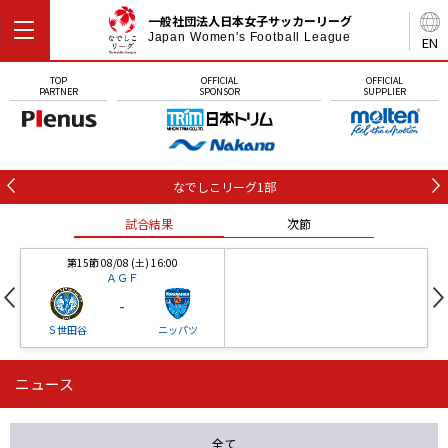
一般社団法人日本女子サッカーリーグ
Japan Women's Football League
EN
TOP
OFFICIAL
OFFICIAL
PARTNER
SPONSOR
SUPPLIER
なでしこリーグ1部
試合結果
次節
第15節 08/08 (土) 16:00
ＡＧＦ
-
Ｓ世田谷
ニッパツ
ニュース
第16節 09/05 (土) 15:00
第16節 09/05 (土) 15:00
試合結果
次節
ニッパツ
石人の星
-
-
全て