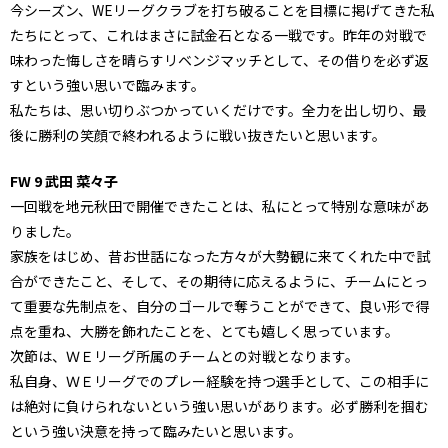
今シーズン、WEリーグクラブを打ち破ることを目標に掲げてきた私
たちにとって、これはまさに試金石となる一戦です。昨年の対戦で
味わった悔しさを晴らすリベンジマッチとして、その借りを必ず返
すという強い思いで臨みます。
私たちは、思い切りぶつかっていくだけです。全力を出し切り、最
後に勝利の笑顔で終われるように戦い抜きたいと思います。
FW 9 武田 菜々子
一回戦を地元秋田で開催できたことは、私にとって特別な意味があ
りました。
家族をはじめ、昔お世話になった方々が大勢観に来てくれた中で試
合ができたこと、そして、その期待に応えるように、チームにとっ
て重要な先制点を、自分のゴールで奪うことができて、良い形で得
点を重ね、大勝を飾れたことを、とても嬉しく思っています。
次節は、ＷＥリーグ所属のチームとの対戦となります。
私自身、ＷＥリーグでのプレー経験を持つ選手として、この相手に
は絶対に負けられないという強い思いがあります。必ず勝利を掴む
という強い決意を持って臨みたいと思います。