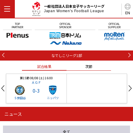
一般社団法人日本女子サッカーリーグ
Japan Women's Football League
EN
TOP
OFFICIAL
OFFICIAL
PARTNER
SPONSOR
SUPPLIER
なでしこリーグ1部
試合結果
次節
第15節 08/08 (土) 16:00
ＡＧＦ
0
-
3
Ｓ世田谷
ニッパツ
ニュース
第16節 09/05 (土) 15:00
第16節 09/05 (土) 15:00
試合結果
次節
ニッパツ
石人の星
-
-
全て