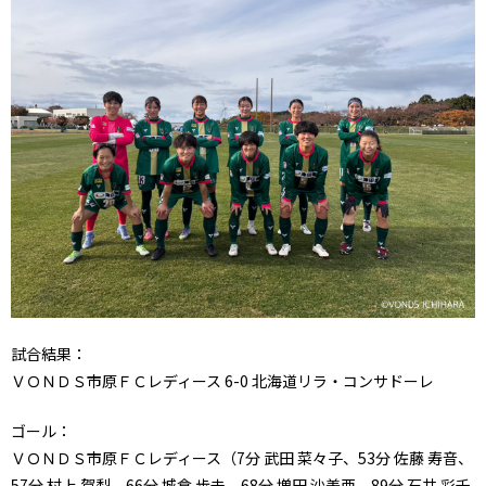
試合結果：
ＶＯＮＤＳ市原ＦＣレディース 6-0 北海道リラ・コンサドーレ
ゴール：
ＶＯＮＤＳ市原ＦＣレディース（7分 武田 菜々子、53分 佐藤 寿音、
57分 村上 賀梨、66分 城倉 歩未、68分 増田 沙美亜、89分 石井 彩千