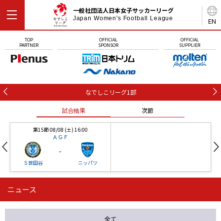
一般社団法人日本女子サッカーリーグ
Japan Women's Football League
EN
TOP
OFFICIAL
OFFICIAL
PARTNER
SPONSOR
SUPPLIER
なでしこリーグ1部
試合結果
次節
第15節 08/08 (土) 16:00
ＡＧＦ
-
Ｓ世田谷
ニッパツ
ニュース
第16節 09/05 (土) 15:00
第16節 09/05 (土) 15:00
試合結果
次節
ニッパツ
石人の星
-
-
全て