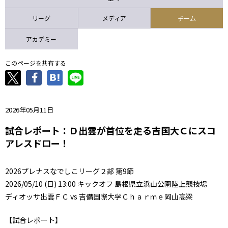
ニッパツ
名古屋
静岡
愛媛Ｌ
リーグ
メディア
チーム
アカデミー
このページを共有する
2026年05月11日
試合レポート：Ｄ出雲が首位を走る吉国大Ｃにスコ
アレスドロー！
2026プレナスなでしこリーグ２部 第9節
2026/05/10 (日) 13:00 キックオフ 島根県立浜山公園陸上競技場
ディオッサ出雲ＦＣ vs 吉備国際大学Ｃｈａｒｍｅ岡山高梁
【試合レポート】