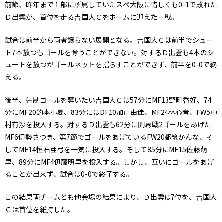
前節、昨年まで１部に所属していたスぺ大阪に惜しくも0-1で敗れた
Ｄ出雲が、首位を走る吉国大Ｃをホームに迎えた一戦。
試合は前半から両者譲らない展開となる。吉国大Ｃは前半でシュー
ト7本放つもゴールを奪うことができない。対するＤ出雲も4本のシ
ュートを放つがゴールネットを揺らすことができず、前半を0-0で終
える。
後半、先制ゴールを奪いたい吉国大Ｃは57分にMF13野町香好、74
分にMF20釣本小夏、83分にはDF10加戸由佳、MF24林心音、FW5中
村有沙を投入する。対するＤ出雲も62分に開幕戦2ゴールをあげた
MF6伊勢さつき、第7節でゴールをあげているFW20都筑かんな、そ
してMF14恒石亜弓を一気に投入する。そして85分にMF15佐藤萌
里、89分にMF4伊藤明里を投入する。しかし、互いにゴールをあげ
ることが出来ず、試合は0-0で終了する。
この結果両チームとも他会場の結果により、Ｄ出雲は7位を、吉国大
Ｃは首位を維持した。