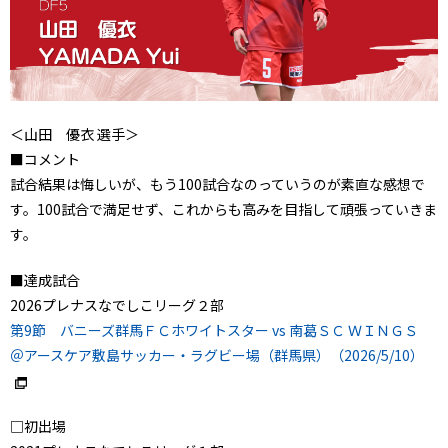
＜山田 優衣 選手＞
■コメント
試合結果は悔しいが、もう100試合なのっていうのが素直な感想で
す。100試合で満足せず、これからも高みを目指して頑張っていきま
す。
■達成試合
2026プレナスなでしこリーグ２部
第9節
バニーズ群馬ＦＣホワイトスター
vs
南葛ＳＣ ＷＩＮＧＳ
＠アースケア敷島サッカー・ラグビー場（群馬県）（2026/5/10）
□初出場