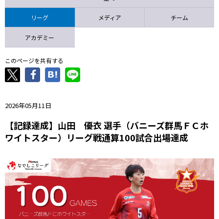
ニッパツ
名古屋
静岡
愛媛Ｌ
リーグ
メディア
チーム
アカデミー
このページを共有する
2026年05月11日
【記録達成】山田 優衣 選手（バニーズ群馬ＦＣホ
ワイトスター）リーグ戦通算100試合出場達成