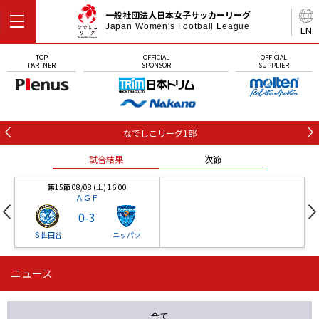
一般社団法人日本女子サッカーリーグ
Japan Women's Football League
EN
TOP
OFFICIAL
OFFICIAL
PARTNER
SPONSOR
SUPPLIER
なでしこリーグ1部
試合結果
次節
第15節 08/08 (土) 16:00
ＡＧＦ
0
-
3
Ｓ世田谷
ニッパツ
ニュース
第16節 09/05 (土) 15:00
第16節 09/05 (土) 15:00
試合結果
次節
ニッパツ
石人の星
-
-
全て