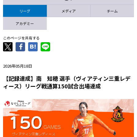
ニッパツ
名古屋
静岡
愛媛Ｌ
リーグ
メディア
チーム
アカデミー
このページを共有する
2026年05月18日
【記録達成】南 知穂 選手（ヴィアティン三重レデ
ィース）リーグ戦通算150試合出場達成