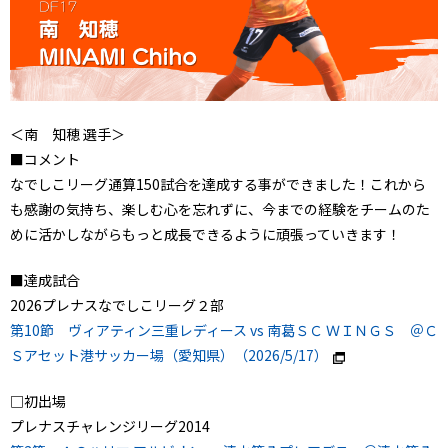
＜南 知穂 選手＞
■コメント
なでしこリーグ通算150試合を達成する事ができました！これから
も感謝の気持ち、楽しむ心を忘れずに、今までの経験をチームのた
めに活かしながらもっと成長できるように頑張っていきます！
■達成試合
2026プレナスなでしこリーグ２部
第10節 ヴィアティン三重レディース vs 南葛ＳＣ ＷＩＮＧＳ ＠Ｃ
Ｓアセット港サッカー場（愛知県）（2026/5/17）
□初出場
プレナスチャレンジリーグ2014