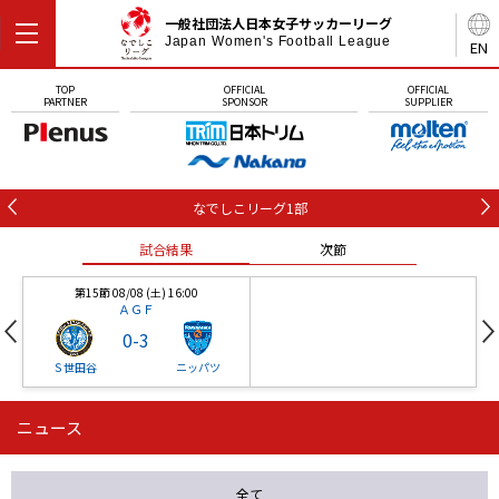
一般社団法人日本女子サッカーリーグ
Japan Women's Football League
EN
TOP
OFFICIAL
OFFICIAL
PARTNER
SPONSOR
SUPPLIER
なでしこリーグ1部
試合結果
次節
第15節 08/08 (土) 16:00
ＡＧＦ
0
-
3
Ｓ世田谷
ニッパツ
ニュース
第16節 09/05 (土) 15:00
第16節 09/05 (土) 15:00
試合結果
次節
ニッパツ
石人の星
-
-
全て