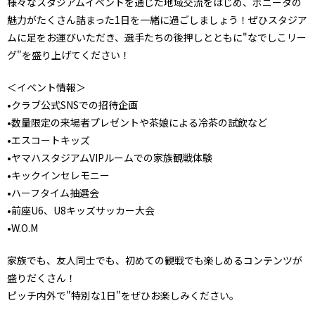
様々なスタジアムイベントを通じた地域交流をはじめ、ボニータの
魅力がたくさん詰まった1日を一緒に過ごしましょう！ぜひスタジア
ムに足をお運びいただき、選手たちの後押しとともに"なでしこリー
グ"を盛り上げてください！
＜イベント情報＞
•クラブ公式SNSでの招待企画
•数量限定の来場者プレゼントや茶娘による冷茶の試飲など
•エスコートキッズ
•ヤマハスタジアムVIPルームでの家族観戦体験
•キックインセレモニー
•ハーフタイム抽選会
•前座U6、U8キッズサッカー大会
•W.O.M
家族でも、友人同士でも、初めての観戦でも楽しめるコンテンツが
盛りだくさん！
ピッチ内外で"特別な1日"をぜひお楽しみください。