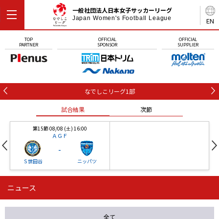
一般社団法人日本女子サッカーリーグ
Japan Women's Football League
EN
TOP
OFFICIAL
OFFICIAL
PARTNER
SPONSOR
SUPPLIER
なでしこリーグ1部
試合結果
次節
第15節 08/08 (土) 16:00
ＡＧＦ
-
Ｓ世田谷
ニッパツ
ニュース
第16節 09/05 (土) 15:00
第16節 09/05 (土) 15:00
試合結果
次節
ニッパツ
石人の星
-
-
全て