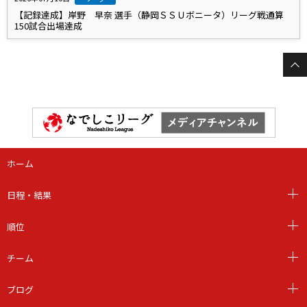
【記録達成】岸野 早奈 選手（静岡ＳＳＵボニータ）リーグ戦通算
150試合出場達成
ホーム
日程・結果
順位
チーム
ブログ