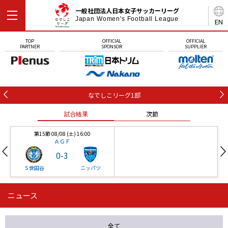
一般社団法人日本女子サッカーリーグ
Japan Women's Football League
EN
TOP
OFFICIAL
OFFICIAL
PARTNER
SPONSOR
SUPPLIER
なでしこリーグ1部
試合結果
次節
第15節 08/08 (土) 16:00
ＡＧＦ
0
-
3
Ｓ世田谷
ニッパツ
ニュース
第16節 09/05 (土) 15:00
第16節 09/05 (土) 15:00
試合結果
次節
ニッパツ
石人の星
-
-
全て