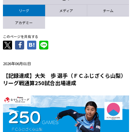
ニッパツ
名古屋
静岡
愛媛Ｌ
リーグ
メディア
チーム
アカデミー
このページを共有する
2026年06月01日
【記録達成】大矢 歩 選手（ＦＣふじざくら山梨）
リーグ戦通算250試合出場達成