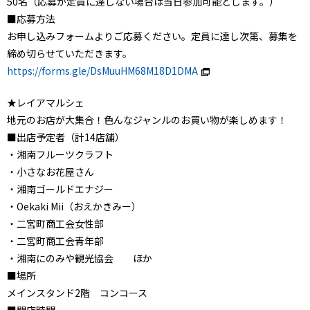
50名（応募が定員に達しない場合は当日参加可能とします。）
■応募方法
お申し込みフォームよりご応募ください。定員に達し次第、募集を
締め切らせていただきます。
https://forms.gle/DsMuuHM68M18D1DMA
★レイアマルシェ
地元のお店が大集合！色んなジャンルのお買い物が楽しめます！
■出店予定者（計14店舗）
・湘南フルーツクラフト
・小さなお花屋さん
・湘南ゴールドエナジー
・Oekaki Mii（おえかきみー）
・二宮町商工会女性部
・二宮町商工会青年部
・湘南にのみや観光協会 ほか
■場所
メインスタンド2階 コンコース
■開店時間