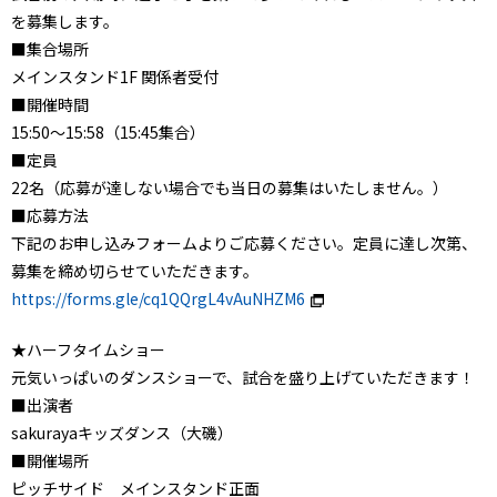
を募集します。
■集合場所
メインスタンド1F 関係者受付
■開催時間
15:50～15:58（15:45集合）
■定員
22名（応募が達しない場合でも当日の募集はいたしません。）
■応募方法
下記のお申し込みフォームよりご応募ください。定員に達し次第、
募集を締め切らせていただきます。
https://forms.gle/cq1QQrgL4vAuNHZM6
★ハーフタイムショー
元気いっぱいのダンスショーで、試合を盛り上げていただきます！
■出演者
sakurayaキッズダンス（大磯）
■開催場所
ピッチサイド メインスタンド正面