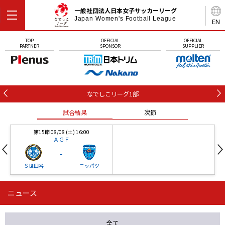
一般社団法人日本女子サッカーリーグ
Japan Women's Football League
EN
TOP
OFFICIAL
OFFICIAL
PARTNER
SPONSOR
SUPPLIER
なでしこリーグ1部
試合結果
次節
第15節 08/08 (土) 16:00
ＡＧＦ
-
Ｓ世田谷
ニッパツ
ニュース
第16節 09/05 (土) 15:00
第16節 09/05 (土) 15:00
試合結果
次節
ニッパツ
石人の星
-
-
全て