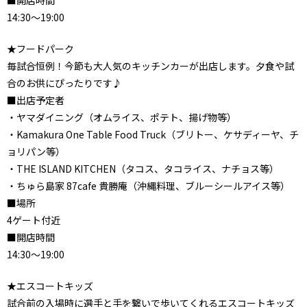
14:30～19:00
★フードパーク
毎試合恒例！今節も大人気のキッチンカーが出店します。夕食や試
合のお供にぴったりです♪
■出店予定者
・ヤマダイニング（オムライス、ポテト、揚げ物等）
・Kamakura One Table Food Truck（ブリトー、ケサディーヤ、チ
ョリパン等）
・THE ISLAND KITCHEN（タコス、タコライス、ナチョス等）
・ちゅら島家 87cafe 貴勝庵（沖縄料理、ブルーシールアイス等）
■場所
4ゲート付近
■開店時間
14:30～19:00
★エスコートキッズ
試合前の入場時に選手と手を繋いで歩いてくれるエスコートキッズ