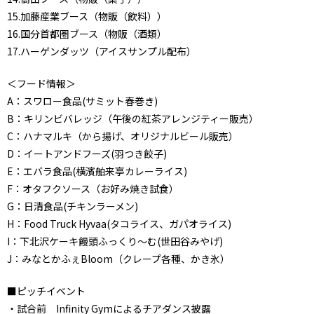
15.加藤産業ブース（物販（飲料））
16.国分首都圏ブース（物販（酒類）
17.ハーゲンダッツ（アイスサンプル配布）
＜フード情報＞
A：スワロー食品(サミット春巻き)
B：キリンビバレッジ（午後の紅茶アレンジティー販売）
C：ハナマルキ（から揚げ、オリジナルビール販売）
D：イートアンドフーズ(羽つき餃子)
E：エバラ食品(横濱舶来亭カレーライス)
F：オタフクソース（お好み焼き試食）
G：日清食品(チキンラーメン)
H：Food Truck Hyvaa(タコライス、ガパオライス)
I：下北沢ケーキ饅頭ふっくり～む(世田谷みやげ)
J：みなとかふぇBloom（クレープ各種、かき氷）
■ピッチイベント
・試合前 Infinity Gymによるチアダンス披露