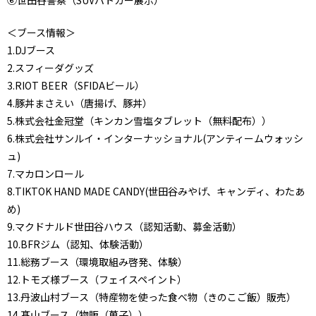
⑥世田谷警察（SUVパトカー展示）
＜ブース情報＞
1.DJブース
2.スフィーダグッズ
3.RIOT BEER（SFIDAビール）
4.豚丼まさえい（唐揚げ、豚丼）
5.株式会社金冠堂（キンカン雪塩タブレット（無料配布））
6.株式会社サンルイ・インターナッショナル(アンティームウォッシ
ュ)
7.マカロンロール
8.TIKTOK HAND MADE CANDY(世田谷みやげ、キャンディ、わたあ
め)
9.マクドナルド世田谷ハウス（認知活動、募金活動）
10.BFRジム（認知、体験活動）
11.総務ブース（環境取組み啓発、体験）
12.トモズ様ブース（フェイスペイント）
13.丹波山村ブース（特産物を使った食べ物（きのこご飯）販売）
14.髙山ブース（物販（菓子））