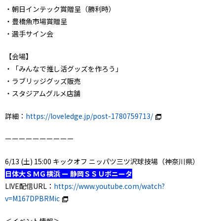
・朝日インテック賞贈呈（勝利時）
・豊橋魚市場賞贈呈
・選手サイン会
【会場】
・「みんなで推し活グッズを作ろう」
・ラブリッジグッズ販売
・スタジアムグルメ店舗
詳細：
https://loveledge.jp/post-1780759713/
ーーーーーーーーーー
6/13 (土) 15:00 キックオフ ニッパツ三ツ沢球技場（神奈川県）
日体大ＳＭＧ横浜 ー 静岡ＳＳＵボニータ
LIVE配信URL：
https://www.youtube.com/watch?
v=M167DPBRMic