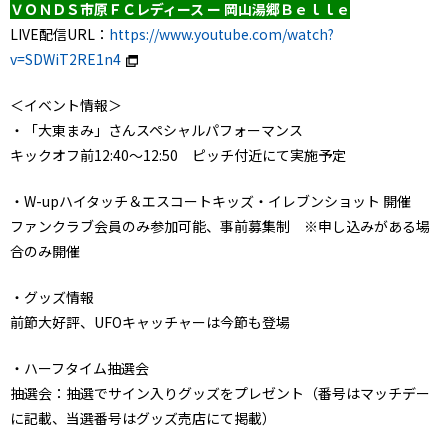
ＶＯＮＤＳ市原ＦＣレディース ー 岡山湯郷Ｂｅｌｌｅ
LIVE配信URL：
https://www.youtube.com/watch?
v=SDWiT2RE1n4
＜イベント情報＞
・「大東まみ」さんスペシャルパフォーマンス
キックオフ前12:40～12:50 ピッチ付近にて実施予定
・W-upハイタッチ＆エスコートキッズ・イレブンショット 開催
ファンクラブ会員のみ参加可能、事前募集制 ※申し込みがある場
合のみ開催
・グッズ情報
前節大好評、UFOキャッチャーは今節も登場
・ハーフタイム抽選会
抽選会：抽選でサイン入りグッズをプレゼント（番号はマッチデー
に記載、当選番号はグッズ売店にて掲載）