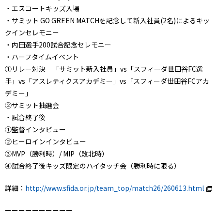
・エスコートキッズ入場
・サミット GO GREEN MATCHを記念して新入社員(2名)によるキッ
クインセレモニー
・内田選手200試合記念セレモニー
・ハーフタイムイベント
①リレー対決 「サミット新入社員」vs「スフィーダ世田谷FC選
手」vs「アスレティクスアカデミー」vs「スフィーダ世田谷FCアカ
デミー」
②サミット抽選会
・試合終了後
①監督インタビュー
②ヒーロインインタビュー
③MVP（勝利時）/ MIP（敗北時）
④試合終了後キッズ限定のハイタッチ会（勝利時に限る）
詳細：
http://www.sfida.or.jp/team_top/match26/260613.html
ーーーーーーーーーー