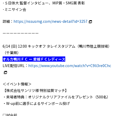
･Ｓ日体大 監督インタビュー、MIP賞・SMG賞 表彰
･ミニサイン会
詳細：
https://nssusmg.com/news-detail?id=3257
ーーーーーーーーーー
6/14 (日) 12:00 キックオフ タレイスタジアム（鴨川市陸上競技場）
（千葉県）
オルカ鴨川ＦＣ ー 愛媛ＦＣレディース
LIVE配信URL：
https://www.youtube.com/watch?v=C9li3re0Chc
＜イベント情報＞
【株式会社サンリツ様 特別協賛マッチ】
・来場者特典：オリジナルクリアファイルをプレゼント（500名）
・W-up前に選手によるサインボール投げ
□試合前