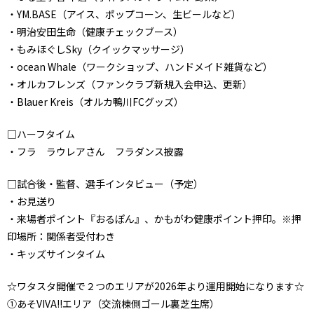
・YM.BASE（アイス、ポップコーン、生ビールなど）
・明治安田生命（健康チェックブース）
・もみほぐしSky（クイックマッサージ）
・ocean Whale（ワークショップ、ハンドメイド雑貨など）
・オルカフレンズ（ファンクラブ新規入会申込、更新）
・Blauer Kreis（オルカ鴨川FCグッズ）
□ハーフタイム
・フラ ラウレアさん フラダンス披露
□試合後・監督、選手インタビュー（予定）
・お見送り
・来場者ポイント『おるぽん』、かもがわ健康ポイント押印。※押
印場所：関係者受付わき
・キッズサインタイム
☆ワタスタ開催で２つのエリアが2026年より運用開始になります☆
①あそVIVA!!エリア（交流棟側ゴール裏芝生席）