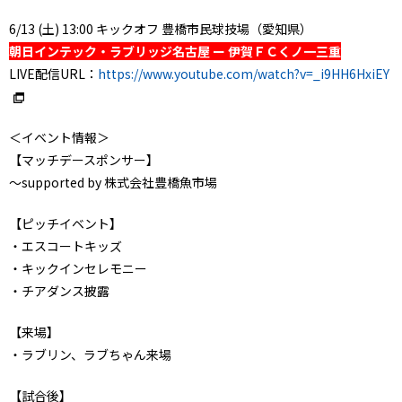
6/13 (土) 13:00 キックオフ 豊橋市民球技場（愛知県）
朝日インテック・ラブリッジ名古屋 ー 伊賀ＦＣくノ一三重
LIVE配信URL：
https://www.youtube.com/watch?v=_i9HH6HxiEY
＜イベント情報＞
【マッチデースポンサー】
～supported by 株式会社豊橋魚市場
【ピッチイベント】
・エスコートキッズ
・キックインセレモニー
・チアダンス披露
【来場】
・ラブリン、ラブちゃん来場
【試合後】