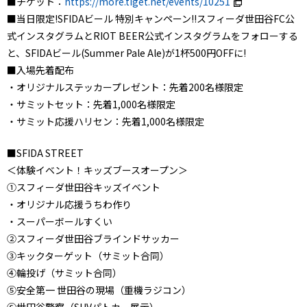
■チケット：
https://more.tiget.net/events/10251
■当日限定!SFIDAビール 特別キャンペーン!!スフィーダ世田谷FC公
式インスタグラムとRIOT BEER公式インスタグラムをフォローする
と、SFIDAビール(Summer Pale Ale)が1杯500円OFFに!
■入場先着配布
・オリジナルステッカープレゼント：先着200名様限定
・サミットセット：先着1,000名様限定
・サミット応援ハリセン：先着1,000名様限定
■SFIDA STREET
＜体験イベント！キッズブースオープン＞
①スフィーダ世田谷キッズイベント
・オリジナル応援うちわ作り
・スーパーボールすくい
②スフィーダ世田谷ブラインドサッカー
③キックターゲット（サミット合同）
④輪投げ（サミット合同）
⑤安全第一 世田谷の現場（重機ラジコン）