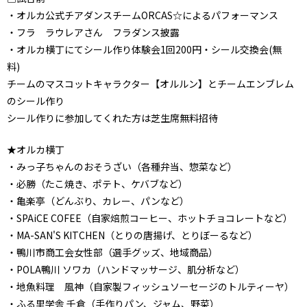
・オルカ公式チアダンスチームORCAS☆によるパフォーマンス
・フラ ラウレアさん フラダンス披露
・オルカ横丁にてシール作り体験会1回200円・シール交換会(無
料)
チームのマスコットキャラクター【オルルン】とチームエンブレム
のシール作り
シール作りに参加してくれた方は芝生席無料招待
★オルカ横丁
・みっ子ちゃんのおそうざい（各種弁当、惣菜など）
・必勝（たこ焼き、ポテト、ケバブなど）
・亀楽亭（どんぶり、カレー、パンなど）
・SPAiCE COFEE（自家焙煎コーヒー、ホットチョコレートなど）
・MA-SAN'S KITCHEN（とりの唐揚げ、とりぼーるなど）
・鴨川市商工会女性部（選手グッズ、地域商品）
・POLA鴨川 ソワカ（ハンドマッサージ、肌分析など）
・地魚料理 風神（自家製フィッシュソーセージのトルティーヤ）
・ふる里学舎 千倉（手作りパン、ジャム、野菜）