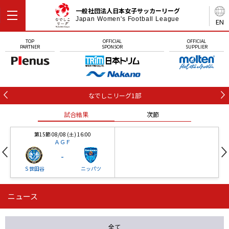
一般社団法人日本女子サッカーリーグ
Japan Women's Football League
EN
TOP
OFFICIAL
OFFICIAL
PARTNER
SPONSOR
SUPPLIER
なでしこリーグ1部
試合結果
次節
第15節 08/08 (土) 16:00
ＡＧＦ
-
Ｓ世田谷
ニッパツ
ニュース
第16節 09/05 (土) 15:00
第16節 09/05 (土) 15:00
試合結果
次節
ニッパツ
石人の星
-
-
全て