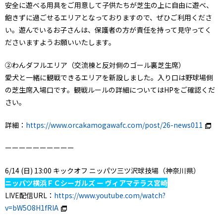
安全に遊べる用具をご用意して子供たちが芝生の上に自由に遊べ、
飽きずに過ごせるエリアとなっておりますので、ぜひご利用くださ
い。遊んでいるお子さんは、保護者の方が責任を持って見守ってく
ださいますようお願いいたします。
②わんダフルエリア（交流棟と反対側のゴール裏芝生席）
愛犬と一緒に観戦できるエリアを新設しました。入り口は野球場側
の芝生席入場口です。観戦ルールの詳細についてはHPをご確認くだ
さい。
詳細：
https://www.orcakamogawafc.com/post/26-news011
ーーーーーーーーーー
6/14 (日) 13:00 キックオフ ニッパツ三ツ沢球技場（神奈川県）
ニッパツ横浜ＦＣシーガルズ ー ヴィアマテラス宮崎
LIVE配信URL：
https://www.youtube.com/watch?
v=bW5O8H1fRIA