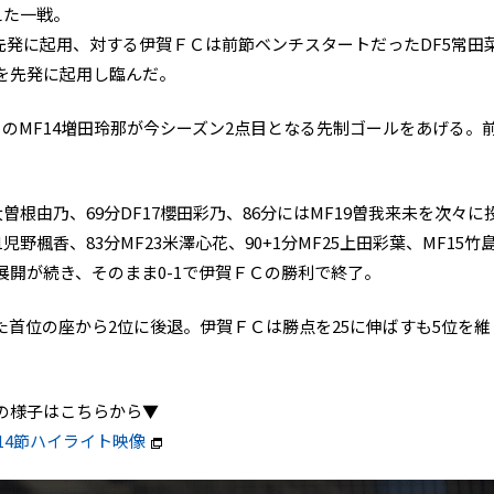
えた一戦。
先発に起用、対する伊賀ＦＣは前節ベンチスタートだったDF5常田
を先発に起用し臨んだ。
のMF14増田玲那が今シーズン2点目となる先制ゴールをあげる。
大曽根由乃、69分DF17櫻田彩乃、86分にはMF19曽我来未を次々に
児野楓香、83分MF23米澤心花、90+1分MF25上田彩葉、MF15竹
開が続き、そのまま0-1で伊賀ＦＣの勝利で終了。
首位の座から2位に後退。伊賀ＦＣは勝点を25に伸ばすも5位を維
の様子はこちらから▼
14節ハイライト映像