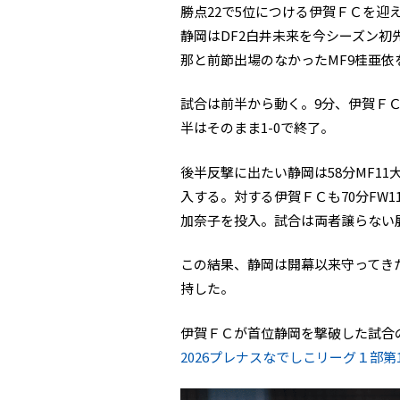
勝点22で5位につける伊賀ＦＣを迎
静岡はDF2白井未来を今シーズン初
那と前節出場のなかったMF9桂亜依
試合は前半から動く。9分、伊賀ＦＣ
半はそのまま1-0で終了。
後半反撃に出たい静岡は58分MF11
入する。対する伊賀ＦＣも70分FW11
加奈子を投入。試合は両者譲らない展
この結果、静岡は開幕以来守ってきた
持した。
伊賀ＦＣが首位静岡を撃破した試合
2026プレナスなでしこリーグ１部第