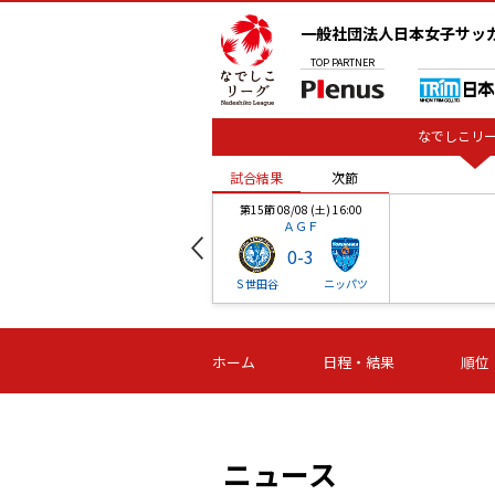
一般社団法人日本女子サッ
TOP
PARTNER
なでしこリー
試合結果
次節
00
第15節 08/08 (土) 16:00
ＡＧＦ
0
-
3
ベル
Ｓ世田谷
ニッパツ
試合結果
次節
00
第16節 09/06 (日) 15:00
第16節 09/05 (土) 15:00
第16節 09/05 (
ホーム
日程・結果
順位
津山
ニッパツ
石人の
-
-
-
体大
湯郷ベル
オルカ
ニッパツ
名古屋
静岡
ニュース