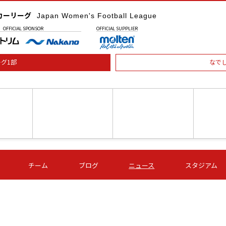
カーリーグ
Japan Women's Football League
OFFICIAL
SPONSOR
OFFICIAL
SUPPLIER
グ1部
なで
土) 15:00
第16節 09/05 (土) 16:00
第16節 09/05 (土) 17:00
第16節 09
チーム
ブログ
ニュース
スタジアム
星
ＡＧＦ
いちご
-
-
愛媛Ｌ
Ｓ世田谷
伊賀ＦＣ
ヴィアマ
Ａハリマ
Ｖ市原Ｌ