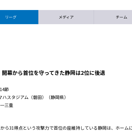
リーグ
メディア
チーム
！開幕から首位を守ってきた静岡は2位に後退
14節
ックオフ ヤマハスタジアム（磐田）（静岡県）
ノ一三重
幕から31得点という攻撃力で首位の座維持している静岡は、ホーム