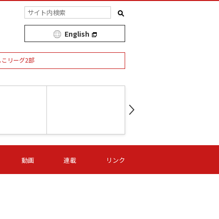
English
しこリーグ2部
第16節 09/05 (土) 15:00
第
ニッパツ
-
ニッパツ
名古屋
/06 (日) 15:00
第16節 09/06 (日) 15:00
第16節 09/05 (土) 15:00
第
動画
連載
リンク
オリプリ
津山
ニッパツ
-
-
-
Ｓ日体大
湯郷ベル
オルカ
ニッパツ
名古屋