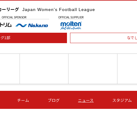
カーリーグ
Japan Women's Football League
OFFICIAL
SPONSOR
OFFICIAL
SUPPLIER
グ1部
なで
土) 15:00
第16節 09/05 (土) 16:00
第16節 09/05 (土) 17:00
第16節 09
チーム
ブログ
ニュース
スタジアム
星
ＡＧＦ
いちご
-
-
愛媛Ｌ
Ｓ世田谷
伊賀ＦＣ
ヴィアマ
Ａハリマ
Ｖ市原Ｌ