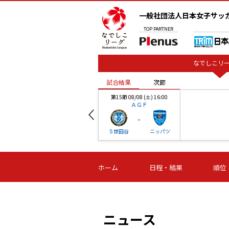
一般社団法人日本女子サッ
TOP
PARTNER
なでしこリー
試合結果
次節
00
第15節 08/08 (土) 16:00
ＡＧＦ
-
ベル
Ｓ世田谷
ニッパツ
試合結果
次節
00
第16節 09/06 (日) 15:00
第16節 09/05 (土) 15:00
第16節 09/05 (
ホーム
日程・結果
順位
津山
ニッパツ
石人の
-
-
-
体大
湯郷ベル
オルカ
ニッパツ
名古屋
静岡
ニュース