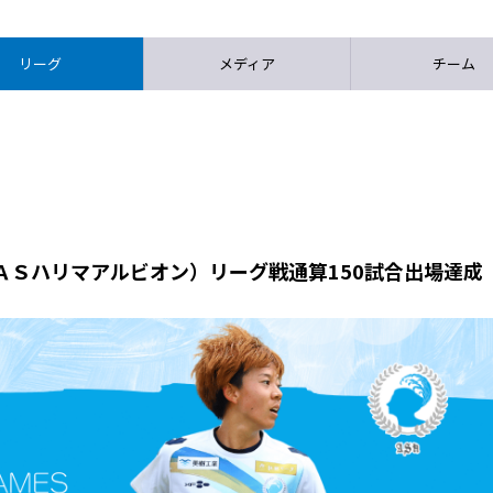
リーグ
メディア
チーム
ＡＳハリマアルビオン）リーグ戦通算150試合出場達成