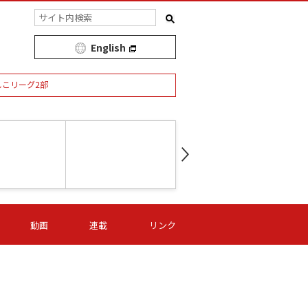
English
しこリーグ2部
第16節 09/05 (土) 15:00
第
ニッパツ
-
ニッパツ
名古屋
/06 (日) 15:00
第16節 09/06 (日) 15:00
第16節 09/05 (土) 15:00
第
動画
連載
リンク
オリプリ
津山
ニッパツ
-
-
-
Ｓ日体大
湯郷ベル
オルカ
ニッパツ
名古屋