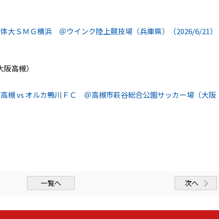
日体大ＳＭＧ横浜 ＠ウインク陸上競技場（兵庫県）（2026/6/21）
大阪高槻）
高槻 vs オルカ鴨川ＦＣ ＠高槻市萩谷総合公園サッカー場（大阪
一覧へ
次へ