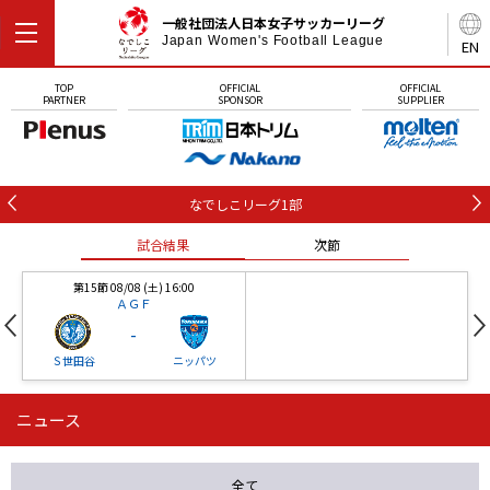
一般社団法人日本女子サッカーリーグ
Japan Women's Football League
EN
TOP
OFFICIAL
OFFICIAL
PARTNER
SPONSOR
SUPPLIER
なでしこリーグ1部
試合結果
次節
第15節 08/08 (土) 16:00
ＡＧＦ
-
Ｓ世田谷
ニッパツ
ニュース
第16節 09/05 (土) 15:00
第16節 09/05 (土) 15:00
試合結果
次節
ニッパツ
石人の星
-
-
全て