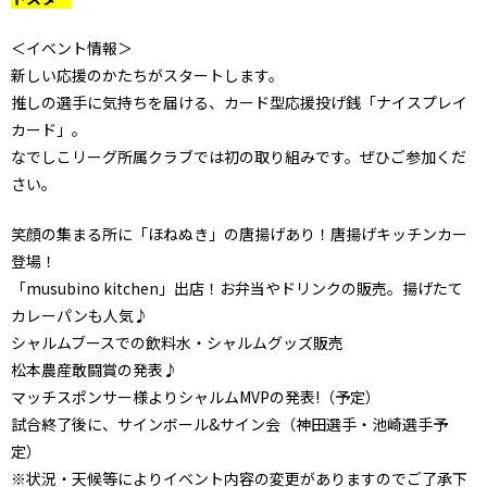
＜イベント情報＞
新しい応援のかたちがスタートします。
推しの選手に気持ちを届ける、カード型応援投げ銭「ナイスプレイ
カード」。
なでしこリーグ所属クラブでは初の取り組みです。ぜひご参加くだ
さい。
笑顔の集まる所に「ほねぬき」の唐揚げあり！唐揚げキッチンカー
登場！
「musubino kitchen」出店！お弁当やドリンクの販売。揚げたて
カレーパンも人気♪
シャルムブースでの飲料水・シャルムグッズ販売
松本農産敢闘賞の発表♪
マッチスポンサー様よりシャルムMVPの発表!（予定）
試合終了後に、サインボール&サイン会（神田選手・池崎選手予
定）
※状況・天候等によりイベント内容の変更がありますのでご了承下