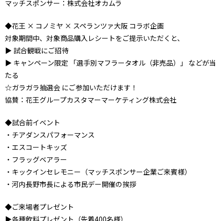
マッチスポンサー：株式会社オカムラ
◆花王 × コノミヤ × スペランツァ大阪 コラボ企画
対象期間中、対象商品購入レシートをご提示いただくと、
▶ 試合観戦にご招待
▶ キャンペーン限定 「選手別マフラータオル（非売品）」 などが当
たる
☆ガラガラ抽選会 にご参加いただけます！
協賛：花王グループカスタマーマーケティング株式会社
◆試合前イベント
・チアダンスパフォーマンス
・エスコートキッズ
・フラッグベアラー
・キックインセレモニー（マッチスポンサー企業ご来賓様）
・河内長野市長による市民デー開催の挨拶
◆ご来場者プレゼント
▶各種飲料プレゼント（先着400名様）