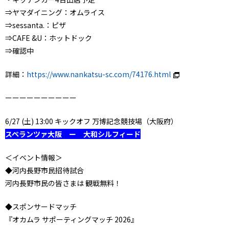
⇒ヤマダイニング：オムライス
⇒sessanta.：ピザ
⇒CAFE &U：ホットドック
⇒確認中
詳細：
https://www.nankatsu-sc.com/74176.html
ーーーーーーーーーー
6/27 (土) 13:00 キックオフ 万博記念競技場（大阪府）
スペランツァ大阪 ー 大和シルフィード
＜イベント情報＞
◆河内長野市民招待試合
河内長野市民の皆さまは 観戦無料！
◆スポンサードマッチ
『オカムラ サポーティングマッチ 2026』