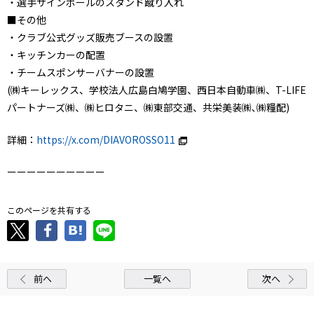
・選手サインボールのスタンド蹴り入れ
■その他
・クラブ公式グッズ販売ブースの設置
・キッチンカーの配置
・チームスポンサーバナーの設置
(㈱キーレックス、学校法人広島白鳩学園、西日本自動車㈱、T-LIFE
パートナーズ㈱、㈱ヒロタニ、㈱東部交通、共栄美装㈱､㈱糧配)
詳細：
https://x.com/DIAVOROSSO11
ーーーーーーーーーー
このページを共有する
前へ
一覧へ
次へ