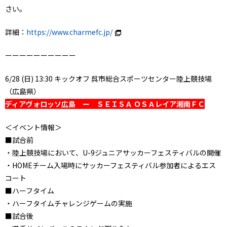
さい。
詳細：
https://www.charmefc.jp/
ーーーーーーーーーー
6/28 (日) 13:30 キックオフ 呉市総合スポーツセンター陸上競技場
（広島県）
ディアヴォロッソ広島 ー ＳＥＩＳＡ ＯＳＡレイア湘南ＦＣ
＜イベント情報＞
■試合前
・陸上競技場において、U-9ジュニアサッカーフェスティバルの開催
・HOMEチーム入場時にサッカーフェスティバル参加者によるエス
コート
■ハーフタイム
・ハーフタイムチャレンジゲームの実施
■試合後