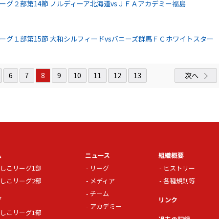
リーグ２部第14節 ノルディーア北海道vsＪＦＡアカデミー福島
リーグ１部第15節 大和シルフィードvsバニーズ群馬ＦＣホワイトスター
6
7
8
9
10
11
12
13
次へ
ム
ニュース
組織概要
しこリーグ1部
リーグ
ヒストリー
しこリーグ2部
メディア
各種規則等
チーム
グ
リンク
アカデミー
しこリーグ1部