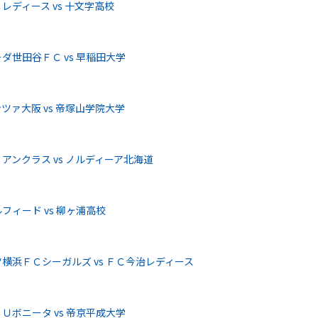
ディース vs 十文字高校
世田谷ＦＣ vs 早稲田大学
ァ大阪 vs 帝塚山学院大学
ンクラス vs ノルディーア北海道
ィード vs 柳ヶ浦高校
横浜ＦＣシーガルズ vs ＦＣ今治レディース
ボニータ vs 帝京平成大学