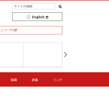
English
しこリーグ2部
第16節 09/05 (土) 15:00
第
ニッパツ
-
ニッパツ
名古屋
/06 (日) 15:00
第16節 09/06 (日) 15:00
第16節 09/05 (土) 15:00
第
動画
連載
リンク
オリプリ
津山
ニッパツ
-
-
-
Ｓ日体大
湯郷ベル
オルカ
ニッパツ
名古屋