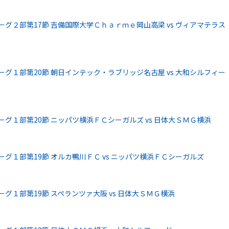
ーグ２部第17節 吉備国際大学Ｃｈａｒｍｅ岡山高梁 vs ヴィアマテラス
ーグ１部第20節 朝日インテック・ラブリッジ名古屋 vs 大和シルフィー
ーグ１部第20節 ニッパツ横浜ＦＣシーガルズ vs 日体大ＳＭＧ横浜
ーグ１部第19節 オルカ鴨川ＦＣ vs ニッパツ横浜ＦＣシーガルズ
グ１部第19節 スペランツァ大阪 vs 日体大ＳＭＧ横浜