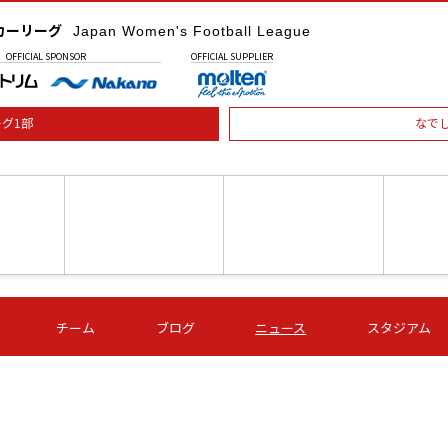
カーリーグ
Japan Women's Football League
OFFICIAL
SPONSOR
OFFICIAL
SUPPLIER
グ1部
なで
土) 15:00
第16節 09/05 (土) 16:00
第16節 09/05 (土) 17:00
第16節 09
チーム
ブログ
ニュース
スタジアム
星
ＡＧＦ
いちご
-
-
愛媛Ｌ
Ｓ世田谷
伊賀ＦＣ
ヴィアマ
Ａハリマ
Ｖ市原Ｌ