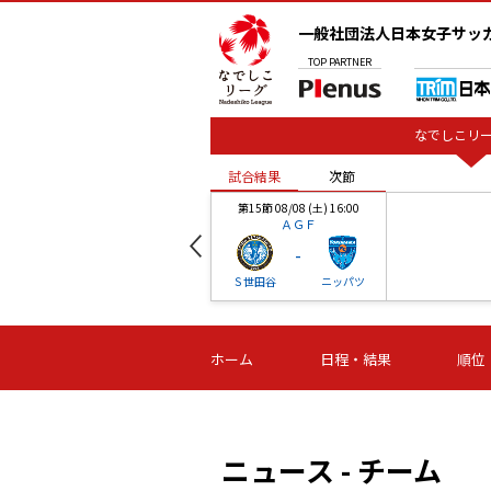
一般社団法人日本女子サッ
TOP
PARTNER
なでしこリー
試合結果
次節
00
第15節 08/08 (土) 16:00
ＡＧＦ
-
ベル
Ｓ世田谷
ニッパツ
試合結果
次節
00
第16節 09/06 (日) 15:00
第16節 09/05 (土) 15:00
第16節 09/05 (
ホーム
日程・結果
順位
津山
ニッパツ
石人の
-
-
-
体大
湯郷ベル
オルカ
ニッパツ
名古屋
静岡
ニュース - チーム