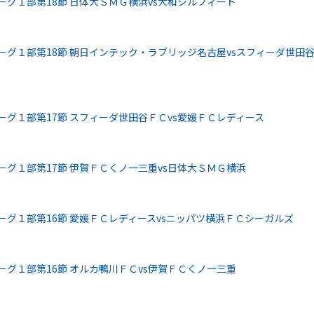
ーグ１部第18節 日体大ＳＭＧ横浜vs大和シルフィード
ーグ１部第18節 朝日インテック・ラブリッジ名古屋vsスフィーダ世田
ーグ１部第17節 スフィーダ世田谷ＦＣvs愛媛ＦＣレディース
ーグ１部第17節 伊賀ＦＣくノ一三重vs日体大ＳＭＧ横浜
ーグ１部第16節 愛媛ＦＣレディースvsニッパツ横浜ＦＣシーガルズ
ーグ１部第16節 オルカ鴨川ＦＣvs伊賀ＦＣくノ一三重