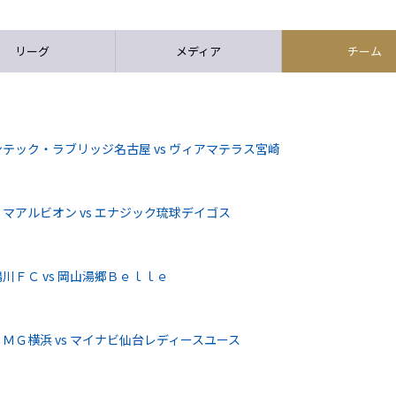
リーグ
メディア
チーム
テック・ラブリッジ名古屋 vs ヴィアマテラス宮崎
マアルビオン vs エナジック琉球デイゴス
ＦＣ vs 岡山湯郷Ｂｅｌｌｅ
ＭＧ横浜 vs マイナビ仙台レディースユース