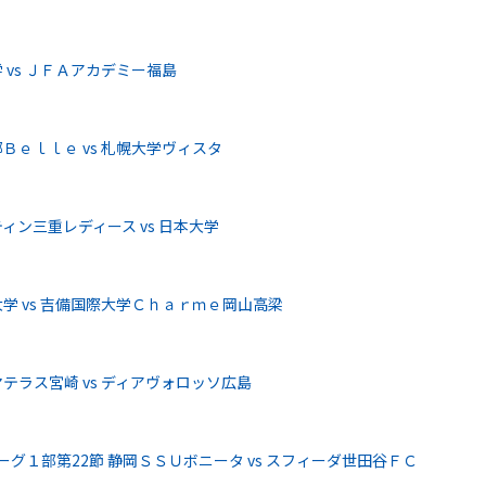
vs ＪＦＡアカデミー福島
ｅｌｌｅ vs 札幌大学ヴィスタ
ン三重レディース vs 日本大学
学 vs 吉備国際大学Ｃｈａｒｍｅ岡山高梁
ラス宮崎 vs ディアヴォロッソ広島
ーグ１部第22節 静岡ＳＳＵボニータ vs スフィーダ世田谷ＦＣ