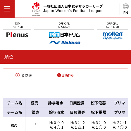
一般社団法人日本女子サッカーリーグ
Japan Women's Football League
EN
TOP
OFFICIAL
OFFICIAL
PARTNER
SPONSOR
SUPPLIER
順位
順位表
戦績表
チーム名
読売
鈴与清水
日興證券
松下電器
プリマ
チーム名
チーム名
読売
鈴与清水
日興證券
松下電器
プリマ
H: 0 △ 0
H: 3 ○ 2
H: 3 ○ 0
H: 2 ○ 1
*
読売
読売
A: 4 ○ 1
A: 1 △ 1
A: 1 ○ 0
A: 7 ○ 0