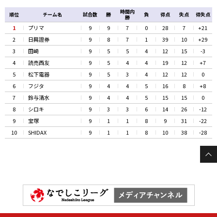
時間内
順位
チーム名
試合数
勝
負
得点
失点
得失点
勝
1
プリマ
9
9
7
0
28
7
+21
2
日興證券
9
8
7
1
39
10
+29
3
田崎
9
5
5
4
12
15
-3
4
読売西友
9
5
4
4
19
12
+7
5
松下電器
9
5
3
4
12
12
0
6
フジタ
9
4
4
5
16
8
+8
7
鈴与清水
9
4
4
5
15
15
0
8
シロキ
9
3
3
6
14
26
-12
9
宝塚
9
1
1
8
9
31
-22
10
SHIDAX
9
1
1
8
10
38
-28