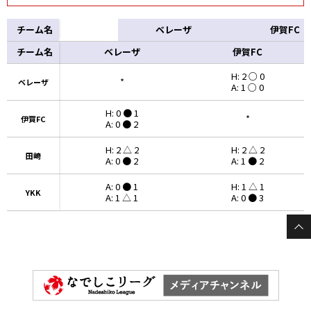
チーム名
ベレーザ
伊賀FC
チーム名
チーム名
ベレーザ
伊賀FC
H: 2 ○ 0
*
ベレーザ
ベレーザ
A: 1 ○ 0
H: 0 ● 1
*
伊賀FC
伊賀FC
A: 0 ● 2
H: 2 △ 2
H: 2 △ 2
田崎
田崎
A: 0 ● 2
A: 1 ● 2
A: 0 ● 1
H: 1 △ 1
YKK
YKK
A: 1 △ 1
A: 0 ● 3