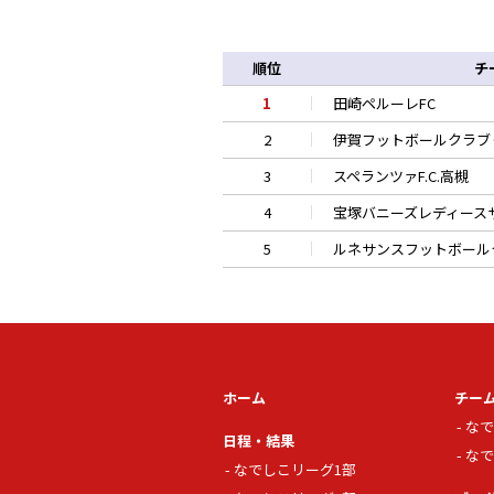
順位
チ
1
田崎ペルーレFC
2
伊賀フットボールクラブ
3
スペランツァF.C.高槻
4
宝塚バニーズレディース
5
ルネサンスフットボール
ホーム
チー
なで
日程・結果
なで
なでしこリーグ1部