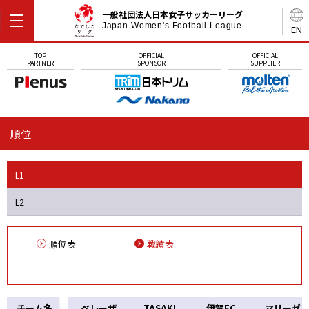
一般社団法人日本女子サッカーリーグ
Japan Women's Football League
EN
TOP
OFFICIAL
OFFICIAL
PARTNER
SPONSOR
SUPPLIER
順位
L1
L2
順位表
戦績表
チーム名
ベレーザ
TASAKI
伊賀FC
マリーゼ