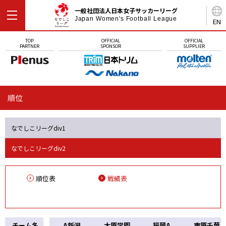
一般社団法人日本女子サッカーリーグ
Japan Women's Football League
EN
TOP
OFFICIAL
OFFICIAL
PARTNER
SPONSOR
SUPPLIER
順位
なでしこリーグdiv1
なでしこリーグdiv2
順位表
戦績表
チーム名
A新潟
大原学園
福岡A
市原千葉