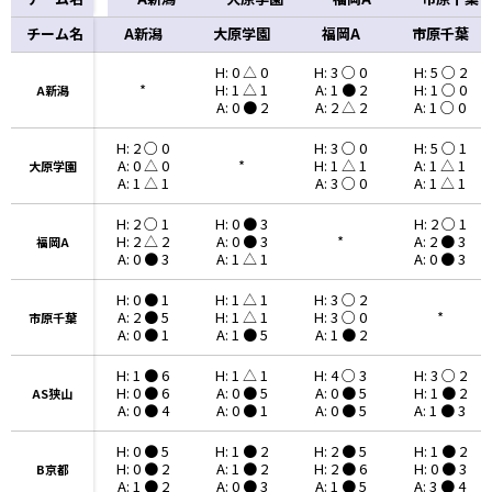
チーム名
チーム名
A新潟
大原学園
福岡A
市原千葉
H: 0 △ 0
H: 3 ○ 0
H: 5 ○ 2
*
H: 1 △ 1
A: 1 ● 2
H: 1 ○ 0
A新潟
A新潟
A: 0 ● 2
A: 2 △ 2
A: 1 ○ 0
H: 2 ○ 0
H: 3 ○ 0
H: 5 ○ 1
A: 0 △ 0
*
H: 1 △ 1
A: 1 △ 1
大原学園
大原学園
A: 1 △ 1
A: 3 ○ 0
A: 1 △ 1
H: 2 ○ 1
H: 0 ● 3
H: 2 ○ 1
H: 2 △ 2
A: 0 ● 3
*
A: 2 ● 3
福岡A
福岡A
A: 0 ● 3
A: 1 △ 1
A: 0 ● 3
H: 0 ● 1
H: 1 △ 1
H: 3 ○ 2
A: 2 ● 5
H: 1 △ 1
H: 3 ○ 0
*
市原千葉
市原千葉
A: 0 ● 1
A: 1 ● 5
A: 1 ● 2
H: 1 ● 6
H: 1 △ 1
H: 4 ○ 3
H: 3 ○ 2
H: 0 ● 6
A: 0 ● 5
A: 0 ● 5
H: 1 ● 2
AS狭山
AS狭山
A: 0 ● 4
A: 0 ● 1
A: 0 ● 5
A: 1 ● 3
H: 0 ● 5
H: 1 ● 2
H: 2 ● 5
H: 1 ● 2
H: 0 ● 2
A: 1 ● 2
H: 2 ● 6
H: 0 ● 3
B京都
B京都
A: 1 ● 2
A: 0 ● 3
A: 1 ● 5
A: 3 ● 4