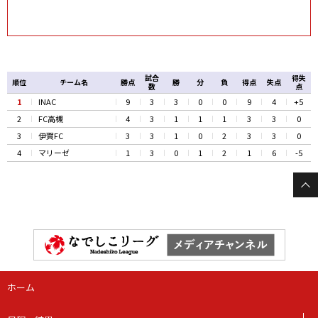
試合
得失
順位
チーム名
勝点
勝
分
負
得点
失点
数
点
1
INAC
9
3
3
0
0
9
4
+5
2
FC高槻
4
3
1
1
1
3
3
0
3
伊賀FC
3
3
1
0
2
3
3
0
4
マリーゼ
1
3
0
1
2
1
6
-5
ホーム