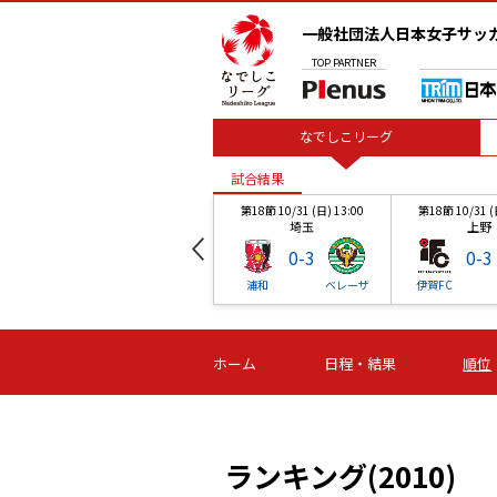
一般社団法人日本女子サッ
TOP
PARTNER
なでしこリーグ
試合結果
30
第18節 10/31 (日) 13:00
第18節 10/31 (
埼玉
上野
0
-
3
0
-
3
狭山
浦和
ベレーザ
伊賀FC
試合結果
試合結果
試合結果
ホーム
日程・結果
順位
ランキング(2010)