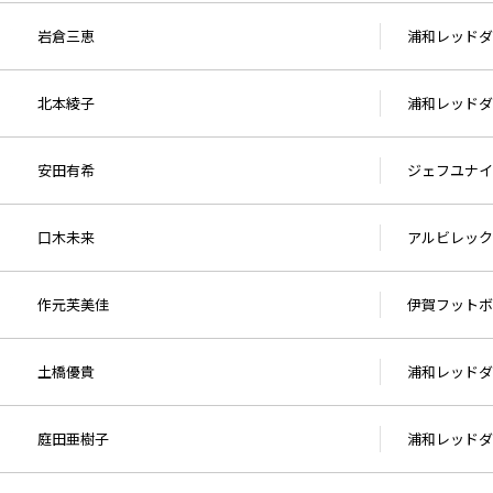
岩倉三恵
浦和レッドダ
北本綾子
浦和レッドダ
安田有希
ジェフユナイ
口木未来
アルビレック
作元芙美佳
伊賀フットボ
土橋優貴
浦和レッドダ
庭田亜樹子
浦和レッドダ