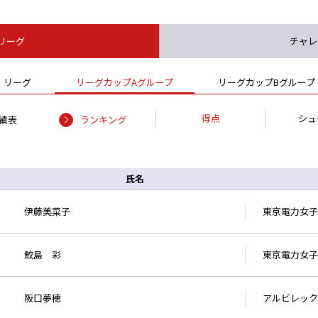
リーグ
チャレ
リーグ
リーグカップAグループ
リーグカップBグループ
得点
シュ
績表
ランキング
氏名
伊藤美菜子
東京電力女子
鮫島 彩
東京電力女子
阪口夢穂
アルビレック