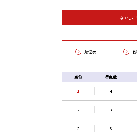
なでしこ
順位表
戦
順位
得点数
1
4
2
3
2
3