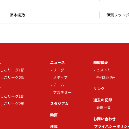
藤本綾乃
伊賀フットボ
ム
ニュース
組織概要
しこリーグ1部
リーグ
ヒストリー
しこリーグ2部
メディア
各種規則等
チーム
グ
リンク
アカデミー
しこリーグ1部
過去の記録
しこリーグ2部
スタジアム
表彰一覧
動画
お問い合わせ
連載
プライバシーポリシ