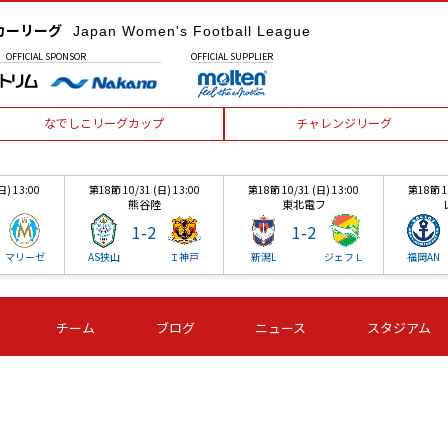
カーリーグ
Japan Women's Football League
OFFICIAL
SPONSOR
OFFICIAL
SUPPLIER
なでしこリーグカップ
チャレンジリーグ
日) 13:00
第18節 10/31 (日) 13:00
第18節 10/31 (日) 13:00
第18節 10
熊谷陸
東北電フ
1
-
2
1
-
2
マリーゼ
AS狭山
Ｉ神戸
新潟L
ジェフＬ
福岡AN
チーム
ブログ
ニュース
スタジアム