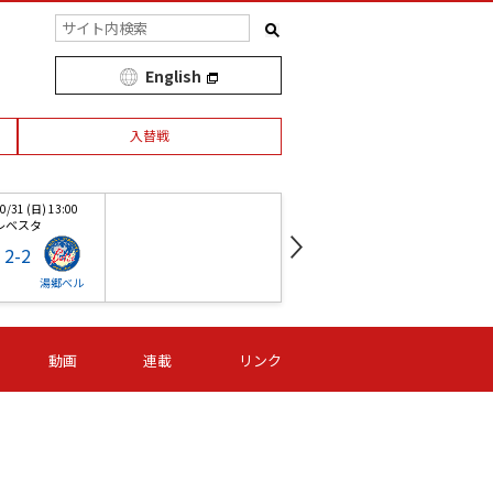
English
入替戦
/31 (日) 13:00
第1節 04/04 (日) 13:00
レベスタ
駒場
2
-
2
2
-
0
湯郷べル
浦和
福岡AN
ベ
動画
連載
リンク