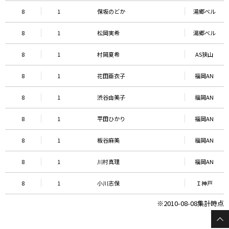
8
1
保坂のどか
湯郷べル
8
1
松岡実希
湯郷べル
8
1
村岡夏希
AS狭山
8
1
花田亜衣子
福岡AN
8
1
渋谷由美子
福岡AN
8
1
平田ひかり
福岡AN
8
1
板谷麻美
福岡AN
8
1
川村真理
福岡AN
8
1
小川志保
Ｉ神戸
※2010-08-08集計時点