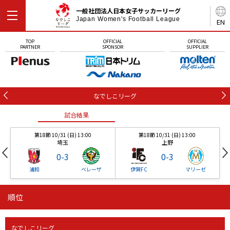
一般社団法人日本女子サッカーリーグ
Japan Women's Football League
EN
TOP
OFFICIAL
OFFICIAL
PARTNER
SPONSOR
SUPPLIER
なでしこリーグ
試合結果
第18節 10/31 (日) 13:00
第18節 10/31 (日) 13:00
埼玉
上野
0
-
3
0
-
3
浦和
ベレーザ
伊賀FC
マリーゼ
順位
試合結果
試合結果
試合結果
なでしこリーグ