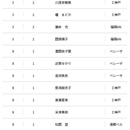
3
2
川澄奈穂美
Ｉ神戸
3
2
櫨 まどか
Ｉ神戸
3
2
猶本 光
福岡AN
3
2
田頭陽子
福岡AN
8
1
豊田奈夕葉
ベレーザ
8
1
近賀ゆかり
ベレーザ
8
1
岩渕真奈
ベレーザ
8
1
那須麻衣子
Ｉ神戸
8
1
髙瀬愛実
Ｉ神戸
8
1
米津美和
Ｉ神戸
8
1
松田 望
湯郷べル