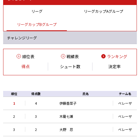
リーグ
リーグカップAグループ
リーグカップBグループ
チャレンジリーグ
順位表
戦績表
ランキング
得点
シュート数
決定率
順位
得点数
氏名
チーム名
1
4
伊藤香菜子
ベレーザ
2
3
木龍七瀬
ベレーザ
3
2
大野 忍
ベレーザ