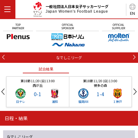
一般社団法人日本女子サッカーリーグ
Japan Women's Football League
EN
TOP
OFFICIAL
OFFICIAL
PARTNER
SPONSOR
SUPPLIER
なでしこリーグ
試合結果
第18節 11/20 (日) 13:00
第18節 11/20 (日) 13:00
西が丘
博多の森
0
-
1
1
-
4
日テレ
浦和
福岡AN
Ｉ神戸
日程・結果
試合結果
試合結果
なでしこリーグ