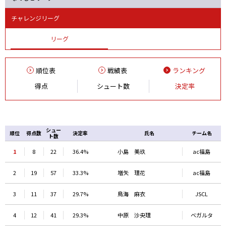
チャレンジリーグ
リーグ
順位表
戦績表
ランキング
得点
シュート数
決定率
シュー
順位
得点数
決定率
氏名
チーム名
ト数
1
8
22
36.4%
小島 美玖
ac福島
2
19
57
33.3%
増矢 理花
ac福島
3
11
37
29.7%
鳥海 麻衣
JSCL
4
12
41
29.3%
中原 沙央理
ベガルタ