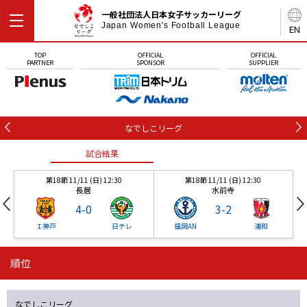
一般社団法人日本女子サッカーリーグ
Japan Women's Football League
EN
TOP
OFFICIAL
OFFICIAL
PARTNER
SPONSOR
SUPPLIER
なでしこリーグ
試合結果
第18節 11/11 (日) 12:30
第18節 11/11 (日) 12:30
長居
水前寺
4
-
0
3
-
2
Ｉ神戸
日テレ
福岡AN
浦和
順位
試合結果
試合結果
試合結果
なでしこリーグ