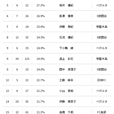
5
6
22
27.3%
坂井 優紀
ベガルタ
6
7
26
26.9%
長澤 優芽
S世田谷
7
6
24
25.0%
伊藤 美紀
常盤木高
8
13
53
24.5%
石渕 優紀
S世田谷
9
6
25
24.0%
下小鶴 綾
ベガルタ
9
30
125
24.0%
道上 彩花
常盤木高
9
6
25
24.0%
田中 真理子
S世田谷
12
5
22
22.7%
工藤 麻未
日体FC
13
6
27
22.2%
小山 季絵
ベガルタ
14
20
92
21.7%
伊藤 美菜子
ベガルタ
15
13
61
21.3%
高橋 千帆
FC高梁