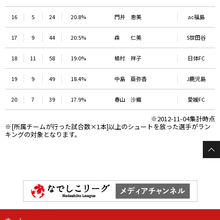
16
5
24
20.8%
門井 恵美
ac福島
17
9
44
20.5%
森 仁美
S世田谷
18
11
58
19.0%
植村 祥子
日体FC
19
9
49
18.4%
中島 亜弥香
J鹿児島
20
7
39
17.9%
春山 沙織
愛媛FC
※2012-11-04集計時点
※[所属チームが行った試合数×1本]以上のシュートを放った選手がラン
キングの対象となります。